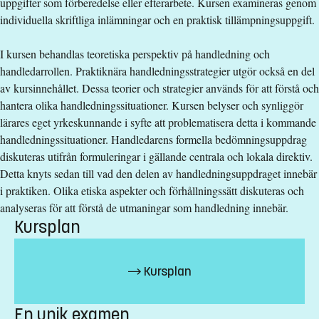
uppgifter som förberedelse eller efterarbete. Kursen examineras genom
Anmälningskod
:
LIU-27533
individuella skriftliga inlämningar och en praktisk tillämpningsuppgift.
Antal platser
:
80
I kursen behandlas teoretiska perspektiv på handledning och
Särskilda förkunskapskrav
handledarrollen. Praktiknära handledningsstrategier utgör också en del
av kursinnehållet. Dessa teorier och strategier används för att förstå och
Förskollärarexamen, lärarexamen, examen avsedd för
hantera olika handledningssituationer. Kursen belyser och synliggör
fritidshemmet, yrkeslärarexamen eller
lärares eget yrkeskunnande i syfte att problematisera detta i kommande
folkhögskollärarexamen.
handledningssituationer. Handledarens formella bedömningsuppdrag
Godkänd svenska och engelska motsvarande
diskuteras utifrån formuleringar i gällande centrala och lokala direktiv.
grundläggande behörighet på grundnivå
Detta knyts sedan till vad den delen av handledningsuppdraget innebär
i praktiken. Olika etiska aspekter och förhållningssätt diskuteras och
Urval
analyseras för att förstå de utmaningar som handledning innebär.
Akademiska poäng avancerad nivå
Kursplan
Studieavgift
Kursplan
17200 kr - OBS! Gäller bara studenter utanför EU/EES och
Schweiz.
En unik examen