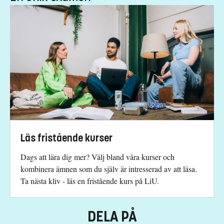
Har du frågor om kursen, kontakta oss.
Ida Mejsholm
ida.mejsholm@liu.se
+4613284003
Caroline Appelgren
caroline.appelgren@liu.se
+4613284621
Maria Sommaralm
Läs fristående kurser
maria.sommaralm@liu.se
Dags att lära dig mer? Välj bland våra kurser och
+4613284678
kombinera ämnen som du själv är intresserad av att läsa.
Anette Starborg
Ta nästa kliv - läs en fristående kurs på LiU.
anette.starborg@liu.se
+4613286957
DELA PÅ