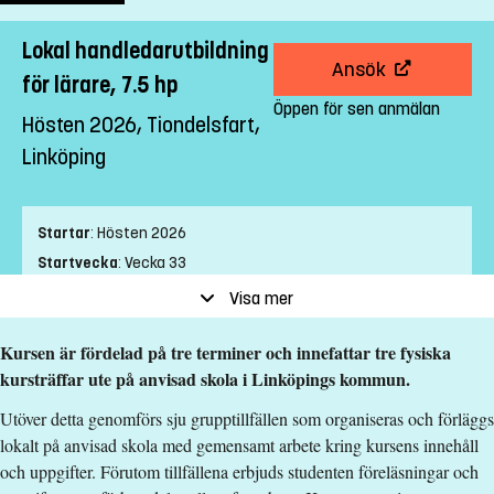
Lokal handledarutbildning
Ansök
för lärare, 7.5 hp
Öppen för sen anmälan
Hösten 2026, Tiondelsfart,
Linköping
Startar
:
Hösten 2026
Startvecka
:
Vecka 33
Slutvecka
:
Vecka 45
Visa mer
Ort
:
Linköping
Kursen är fördelad på tre terminer och innefattar tre fysiska
Studietakt
:
Tiondelsfart
kursträffar ute på anvisad skola i Linköpings kommun.
Nivå
:
Avancerad nivå
Studieform
:
Campusförlagd
Utöver detta genomförs sju grupptillfällen som organiseras och förläggs
Undervisningstid
:
Eftermiddagstid
lokalt på anvisad skola med gemensamt arbete kring kursens innehåll
och uppgifter. Förutom tillfällena erbjuds studenten föreläsningar och
Undervisningsspråk
:
Svenska