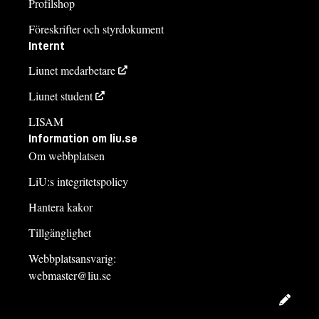
Profilshop
Föreskrifter och styrdokument
Internt
Liunet medarbetare
Liunet student
LISAM
Information om liu.se
Om webbplatsen
LiU:s integritetspolicy
Hantera kakor
Tillgänglighet
Webbplatsansvarig:
webmaster@liu.se
Redig