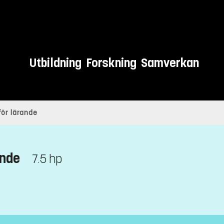
Utbildning
Forskning
Samverkan
ör lärande
ande
7.5 hp