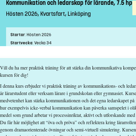
Kommunikation och ledarskap för lärande, 7.5 hp
Hösten 2026, Kvartsfart, Linköping
Startar
:
Hösten 2026
Startvecka
:
Vecka 34
Slutvecka
:
Vecka 3
Ort
:
Linköping
Vill du ha mer praktisk träning för att stärka din kommunikativa kompet
Studietakt
:
Kvartsfart
kursen för dig!
Nivå
:
Grundnivå
Studieform
:
Campusförlagd
I denna kurs erbjuder vi praktisk träning av kommunikations- och ledar
Undervisningstid
:
Kvällstid
är lärarstudent eller verksam lärare i grundskolan eller gymnasiet. Kurs
medvetenhet kan stärka kommunikationen och det egna ledarskapet på 
Undervisningsspråk
:
Svenska
hur exempelvis icke-verbal kommunikation kan påverka samspelet i olik
Anmälningskod
:
LIU-27032
medel som grund arbetar vi processinriktat, aktivt och utforskande med 
Antal platser
:
20
Du får här möjlighet att “öva och pröva” och reflektera kring lärarroll
genom dramaorienterade övningar och semi-virtuell simulering. Kurse