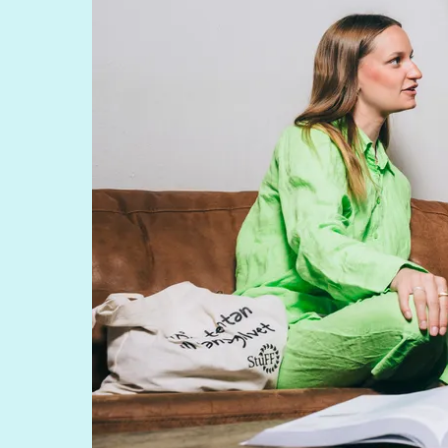
marie-louise.hoog@liu.se
Kursplan