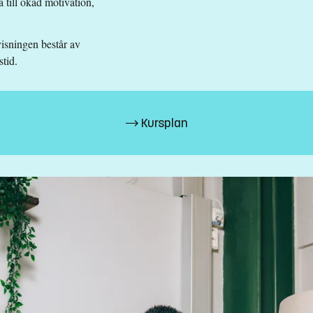
a till ökad motivation,
svarande
isningen består av
stid.
Kursplan
z.