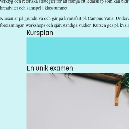
Särskilda förkunskapskrav
verktyg och retoriska strategier för att främja ett ledarskap som kan bidr
kreativitet och samspel i klassrummet.
15 hp godkända inom utbildningsvetenskaplig kärna eller mot
Kursen är på grundnivå och går på kvartsfart på Campus Valla. Underv
Urval
föreläsningar, workshops och självständiga studier. Kursen ges på kväll
Kursplan
Akademiska poäng grundnivå
Kurstidsinformation
4-5 campusförlagda träffar. Kvällstid.
Studieavgift
En unik examen
16400 kr - OBS! Gäller bara studenter utanför EU/EES och Schwei
Har du frågor om kursen, kontakta oss.
Mathilda Hallberg
mathilda.hallberg@liu.se
Marie-Louise Höög