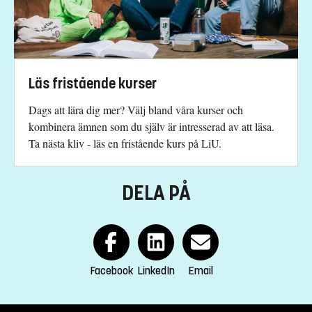
Therese Lundqvist Jones
therese.lundqvist.jones@liu.se
+4613284691
Carl Löfstrand
Läs fristående kurser
carl.lofstrand@liu.se
Dags att lära dig mer? Välj bland våra kurser och
+4613284775
kombinera ämnen som du själv är intresserad av att läsa.
Ta nästa kliv - läs en fristående kurs på LiU.
Kursplan
DELA PÅ
Facebook
LinkedIn
Email