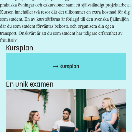
Anmälningskod
:
LIU-27535
praktiska övningar och exkursioner samt ett självständigt projektarbete.
Antal platser
:
5
Kursen innehåller två resor där det tillkommer en extra kostnad för dig
som student. En av kursträffarna är förlagd till den svenska fjällmiljön
där du som student förväntas bekosta och organisera din egen
Särskilda förkunskapskrav
transport. Önskvärt är att du som student har tidigare erfarenhet av
friluftsliv.
Grundläggande behörighet på grundnivå samt Engelska
Kursplan
6/Engelska nivå 2.
Undantag från Svenska.
Kursplan
Urval
Betyg (50%) högskoleprov (35%) akademiska poäng (15%)
En unik examen
Studieavgift
20100 kr - OBS! Gäller bara studenter utanför EU/EES och
Schweiz.
Har du frågor om kursen, kontakta oss.