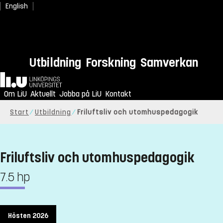
English
Utbildning
Forskning
Samverkan
Hem
Om LiU
Aktuellt
Jobba på LiU
Kontakt
Start
Utbildning
Friluftsliv och utomhuspedagogik
Friluftsliv och utomhuspedagogik
7.5 hp
Hösten 2026