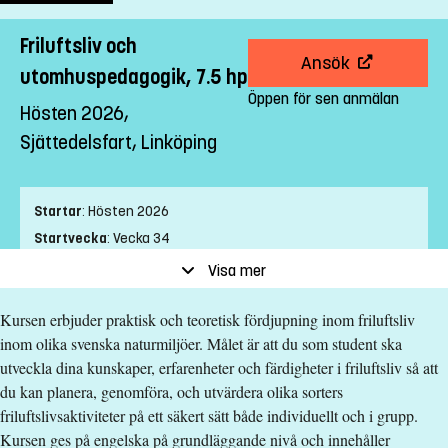
Friluftsliv och
Ansök
utomhuspedagogik, 7.5 hp
Öppen för sen anmälan
Hösten 2026,
Sjättedelsfart, Linköping
Startar
:
Hösten 2026
Startvecka
:
Vecka 34
Slutvecka
:
Vecka 13
Visa mer
Ort
:
Linköping
Kursen erbjuder praktisk och teoretisk fördjupning inom friluftsliv
Studietakt
:
Sjättedelsfart
inom olika svenska naturmiljöer. Målet är att du som student ska
Nivå
:
Grundnivå
utveckla dina kunskaper, erfarenheter och färdigheter i friluftsliv så att
Studieform
:
Campusförlagd
du kan planera, genomföra, och utvärdera olika sorters
Undervisningstid
:
Blandad undervisningstid
friluftslivsaktiviteter på ett säkert sätt både individuellt och i grupp.
Undervisningsspråk
:
Engelska
Kursen ges på engelska på grundläggande nivå och innehåller