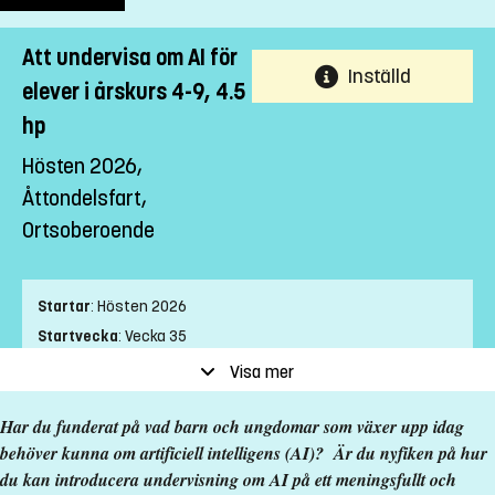
Att undervisa om AI för
Inställd
elever i årskurs 4-9, 4.5
hp
Hösten 2026,
Åttondelsfart,
Ortsoberoende
Startar
:
Hösten 2026
Startvecka
:
Vecka 35
Slutvecka
:
Vecka 3
Visa mer
Ort
:
Ortsoberoende
Har du funderat på vad barn och ungdomar som växer upp idag
Studietakt
:
Åttondelsfart
behöver kunna om artificiell intelligens (AI)? Är du nyfiken på hur
Nivå
:
Grundnivå
du kan introducera undervisning om AI på ett meningsfullt och
Studieform
:
Distans