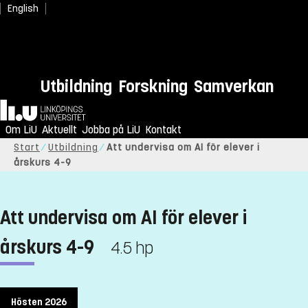
English
Utbildning
Forskning
Samverkan
Hem
Om LiU
Aktuellt
Jobba på LiU
Kontakt
Start
Utbildning
Att undervisa om AI för elever i
årskurs 4-9
Att undervisa om AI för elever i
årskurs 4-9
4.5 hp
Hösten 2026