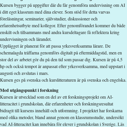
Kursen bygger på uppgifter där du får genomföra undervisning om AI
Studieavgift
i ditt eget klassrum med dina elever. Som stöd för detta varvas
10300 kr - OBS! Gäller bara studenter utanför EU/EES och
föreläsningar, seminarier, självstudier, diskussioner och
Schweiz.
erfarenhetsutbyte med kollegor. Efter genomförandet kommer du både
enskilt och tillsammans med andra kursdeltagare få reflektera kring
Har du frågor om kursen, kontakta oss.
undervisningen och lärandet.
Upplägget är planerat för att passa yrkesverksamma lärare. De
Linnéa Stenliden
schemalagda träffarna genomförs digitalt på eftermiddagstid, men en
linnea.stenliden@liu.se
stor del av arbetet gör du på den tid som passar dig. Kursen är på 4,5
hp och också tempot är anpassat efter yrkesverksamma, med uppstart i
+4611363372
augusti och avslutas i mars.
Kursplan
Kursen ges på svenska och kurslitteraturen är på svenska och engelska.
Med utgångspunkt i forskning
Kursen är utvecklad som en del av ett forskningsprojekt om AI-
litteracitet i grundskolan, där erfarenheter och forskningsresultat
bidragit till kursens innehåll och utformning. I projektet har forskarna
med olika metoder, bland annat genom en klassrumsstudie, undersökt
vad AI-litteracitet kan innebära för elever i grundskolan i Sverige. Läs