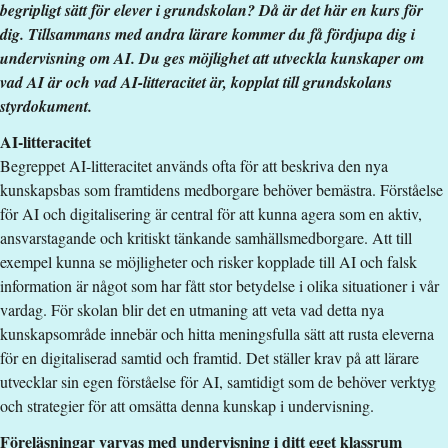
begripligt sätt för elever i grundskolan? Då är det här en kurs för
Undervisningstid
:
Eftermiddagstid
dig. Tillsammans med andra lärare kommer du få fördjupa dig i
Antal obligatoriska tillfällen
:
3
undervisning om AI. Du ges möjlighet att utveckla kunskaper om
Undervisningsspråk
:
Svenska
vad AI är och vad AI-litteracitet är, kopplat till grundskolans
Anmälningskod
:
LIU-27538
styrdokument.
Antal platser
:
25
AI-litteracitet
Begreppet AI-litteracitet används ofta för att beskriva den nya
Särskilda förkunskapskrav
kunskapsbas som framtidens medborgare behöver bemästra. Förståelse
för AI och digitalisering är central för att kunna agera som en aktiv,
lärarexamen
ansvarstagande och kritiskt tänkande samhällsmedborgare. Att till
anställd i grundskolan minst 6 månader
exempel kunna se möjligheter och risker kopplade till AI och falsk
information är något som har fått stor betydelse i olika situationer i vår
Urval
vardag. För skolan blir det en utmaning att veta vad detta nya
kunskapsområde innebär och hitta meningsfulla sätt att rusta eleverna
Akademiska poäng grundnivå
för en digitaliserad samtid och framtid. Det ställer krav på att lärare
Kurstidsinformation
utvecklar sin egen förståelse för AI, samtidigt som de behöver verktyg
och strategier för att omsätta denna kunskap i undervisning.
Vi har digitala träffar med lärare v 35, 39 och v 10. Vi har
också två kortare frågestundstillfällen v 43 och v 50
Föreläsningar varvas med undervisning i ditt eget klassrum