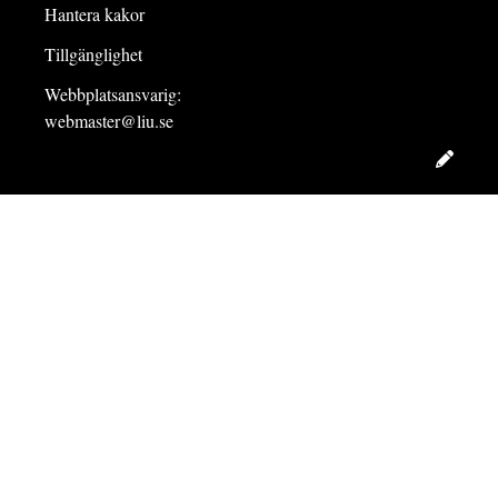
Hantera kakor
Tillgänglighet
Webbplatsansvarig:
webmaster@liu.se
Redig