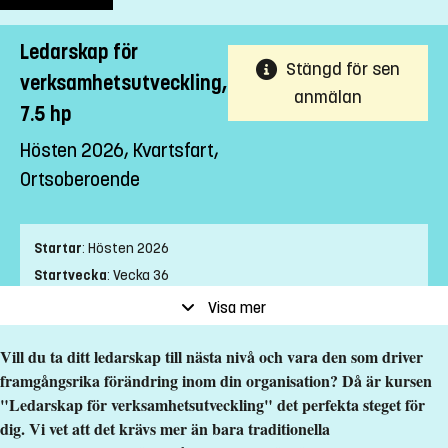
Ledarskap för
Stängd för sen
verksamhetsutveckling,
anmälan
7.5 hp
Hösten 2026, Kvartsfart,
Ortsoberoende
Startar
:
Hösten 2026
Startvecka
:
Vecka 36
Slutvecka
:
Vecka 2
Visa mer
Ort
:
Ortsoberoende
Vill du ta ditt ledarskap till nästa nivå och vara den som driver
Studietakt
:
Kvartsfart
framgångsrika förändring inom din organisation? Då är kursen
Nivå
:
Grundnivå
"Ledarskap för verksamhetsutveckling" det perfekta steget för
Studieform
:
Distans
dig. Vi vet att det krävs mer än bara traditionella
Undervisningstid
:
Blandad undervisningstid