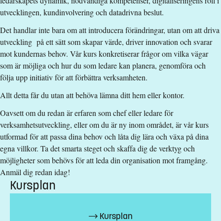
ledarskapets dynamik, nödvändiga kompetenser, digitaliseringens roll i
Studievägledning
utvecklingen, kundinvolvering och datadrivna beslut.
fristaendekurs.lith@liu.se
Det handlar inte bara om att introducera förändringar, utan om att driva
Frida Carlsson
utveckling på ett sätt som skapar värde, driver innovation och svarar
mot kundernas behov. Vår kurs konkretiserar frågor om vilka vägar
frida.carlsson@liu.se
som är möjliga och hur du som ledare kan planera, genomföra och
+4613281049
följa upp initiativ för att förbättra verksamheten.
Mattias Elg
Allt detta får du utan att behöva lämna ditt hem eller kontor.
mattias.elg@liu.se
Oavsett om du redan är erfaren som chef eller ledare för
+4613284401
verksamhetsutveckling, eller om du är ny inom området, är vår kurs
utformad för att passa dina behov och låta dig lära och växa på dina
Kursplan
egna villkor. Ta det smarta steget och skaffa dig de verktyg och
möjligheter som behövs för att leda din organisation mot framgång.
Anmäl dig redan idag!
Kursplan
Kursplan