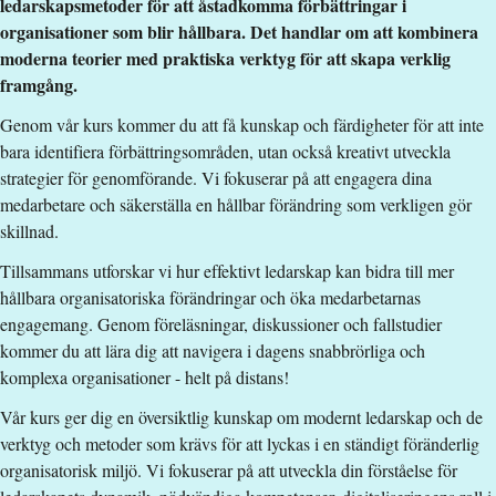
ledarskapsmetoder för att åstadkomma förbättringar i
Antal obligatoriska tillfällen
:
0
organisationer som blir hållbara. Det handlar om att kombinera
Undervisningsspråk
:
Svenska
moderna teorier med praktiska verktyg för att skapa verklig
Anmälningskod
:
LIU-1Z500
framgång.
Antal platser
:
180
Genom vår kurs kommer du att få kunskap och färdigheter för att inte
bara identifiera förbättringsområden, utan också kreativt utveckla
Särskilda förkunskapskrav
strategier för genomförande. Vi fokuserar på att engagera dina
medarbetare och säkerställa en hållbar förändring som verkligen gör
Grundläggande behörighet på grundnivå
skillnad.
Urval
Tillsammans utforskar vi hur effektivt ledarskap kan bidra till mer
hållbara organisatoriska förändringar och öka medarbetarnas
Betyg (50%) högskoleprov (35%) akademiska poäng (15%)
engagemang. Genom föreläsningar, diskussioner och fallstudier
Studieavgift
kommer du att lära dig att navigera i dagens snabbrörliga och
komplexa organisationer - helt på distans!
13500 kr - OBS! Gäller bara studenter utanför EU/EES och
Vår kurs ger dig en översiktlig kunskap om modernt ledarskap och de
Schweiz.
verktyg och metoder som krävs för att lyckas i en ständigt föränderlig
Har du frågor om kursen, kontakta oss.
organisatorisk miljö. Vi fokuserar på att utveckla din förståelse för