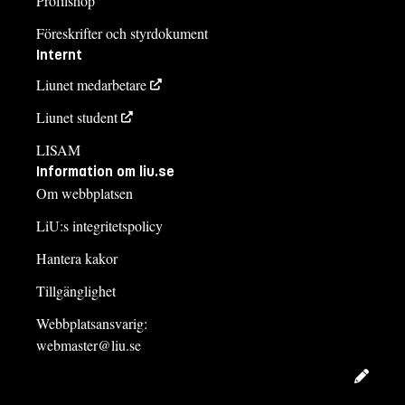
Profilshop
Föreskrifter och styrdokument
Internt
Liunet medarbetare
Liunet student
LISAM
Information om liu.se
Om webbplatsen
LiU:s integritetspolicy
Hantera kakor
Tillgänglighet
Webbplatsansvarig:
webmaster@liu.se
Redig