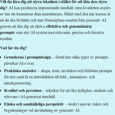
Vill du lära dig att styra tekniken i stället för att låta den styra
Studietakt
:
Tiondelsfart
dig?
AI kan producera imponerande innehåll, men kvaliteten avgörs
Nivå
:
Grundnivå
av hur du formulerar dina instruktioner. Målet med den här kursen är
Studieform
:
Distans
att du ska få bättre och mer förutsägbara resultat från generativ AI
Undervisningstid
:
Blandad undervisningstid
effektiva och genomtänkta
genom att lära dig att skriva
Antal obligatoriska tillfällen
:
0
prompts
som styr AI-system mot relevanta, precisa och kreativa
Undervisningsspråk
:
Svenska
resultat.
Anmälningskod
:
LIU-1Z048
Vad lär du dig?
Antal platser
:
100
Grunderna i promptdesign
– förstå hur olika typer av prompts
påverkar AI:s svar.
Särskilda förkunskapskrav
Praktiska metoder
– skapa, testa, utvärdera och förbättra prompts
Grundläggande behörighet på grundnivå
för text samt få en introduktion till bild-, animations- och
musikgenerering.
Urval
Kvalitet och precision
– tekniker för att öka tydlighet, struktur och
Betyg (50%) högskoleprov (35%) akademiska poäng (15%)
relevans i AI-genererat innehåll.
Etiska och samhälleliga perspektiv
– insikt i ansvar, risker och
Kurstidsinformation
begränsningar vid användning av generativ AI.