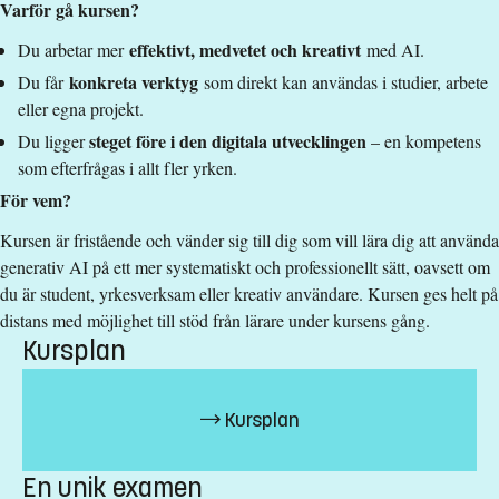
Kursen kommer att ha individuella obligatoriska
Varför gå kursen?
redovisningstillfällen. Inga allmänna obligatoriska tider att
effektivt, medvetet och kreativt
Du arbetar mer
med AI.
hålla sig till. Kursen går under höstterminen. Inga
konkreta verktyg
Du får
som direkt kan användas i studier, arbete
handledningstillfällen eller redovisningstillfällen erbjuds under
eller egna projekt.
höstlov.
steget före i den digitala utvecklingen
Du ligger
– en kompetens
Studieavgift
som efterfrågas i allt fler yrken.
8300 kr - OBS! Gäller bara studenter utanför EU/EES och
För vem?
Schweiz.
Kursen är fristående och vänder sig till dig som vill lära dig att använda
Har du frågor om kursen, kontakta oss.
generativ AI på ett mer systematiskt och professionellt sätt, oavsett om
du är student, yrkesverksam eller kreativ användare. Kursen ges helt på
Studievägledning
distans med möjlighet till stöd från lärare under kursens gång.
Kursplan
fristaendekurs.lith@liu.se
Kursplan
Kursplan
En unik examen