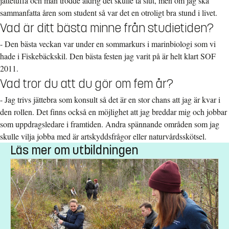
jättetuffa och man trodde aldrig det skulle ta slut, men om jag ska
sammanfatta åren som student så var det en otroligt bra stund i livet.
Vad är ditt bästa minne från studietiden?
- Den bästa veckan var under en sommarkurs i marinbiologi som vi
hade i Fiskebäckskil. Den bästa festen jag varit på är helt klart SOF
2011.
Vad tror du att du gör om fem år?
- Jag trivs jättebra som konsult så det är en stor chans att jag är kvar i
den rollen. Det finns också en möjlighet att jag breddar mig och jobbar
som uppdragsledare i framtiden. Andra spännande områden som jag
skulle vilja jobba med är artskyddsfrågor eller naturvårdsskötsel.
Läs mer om utbildningen