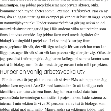
naturmiljön. Jag jobbar projektbaserat mot privata aktörer, olika
kommuner och myndigheter som till exempel Trafikverket. När en ny
väg ska anläggas tittar jag till exempel på var det är bäst att lägga vägen
ur naturmiljösynpunkt. Under sommar/vår/höst gör jag också en del
naturvärdesinventeringar då jag i fält studerar vilka naturvärden som
finns i ett visst område. Jag jobbar även med utreda åtgärder för
biologisk mångfald i projekten. I vissa projekt tar jag fram
passageplaner för vilt, det vill säga redogör för vart och hur man kan
lägga passager för vilt så att vilt kan passera väg eller järnväg. Oftast är
jag specialist i större projekt. Jag har en kollega på samma kontor som
också är biolog, men för det mesta är jag ensam i min roll i projekten.
Hur ser en vanlig arbetsvecka ut?
- För det mesta är jag på kontoret och skriver PMs och rapporter. Jag
jobbar även mycket i ArcGIS med kartstudier för att kartlägga och
identifiera var naturvärdena finns. Jag hanterar också data från
genomförda inventeringar samt sitter i projektmöten, både externa och
interna. I min sektion är vi ca 30 personer varav två är biologer som
jobbar riktat mot naturmiljö. Många andra på sektionen jobbar med