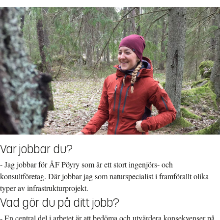
Var jobbar du?
- Jag jobbar för ÅF Pöyry som är ett stort ingenjörs- och
konsultföretag. Där jobbar jag som naturspecialist i framförallt olika
typer av infrastrukturprojekt.
Vad gör du på ditt jobb?
- En central del i arbetet är att bedöma och utvärdera konsekvenser på