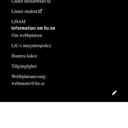
Liunet medarbetare
Liunet student
LISAM
Information om liu.se
Om webbplatsen
LiU:s integritetspolicy
Hantera kakor
Tillgänglighet
Webbplatsansvarig:
webmaster@liu.se
Redig