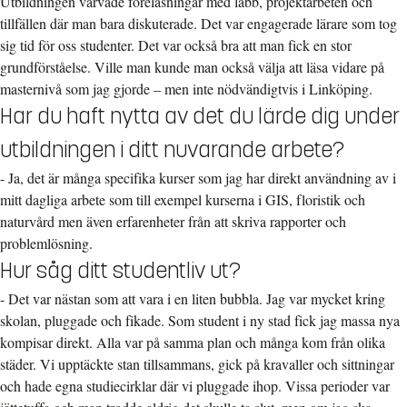
Utbildningen varvade föreläsningar med labb, projektarbeten och
tillfällen där man bara diskuterade. Det var engagerade lärare som tog
sig tid för oss studenter. Det var också bra att man fick en stor
grundförståelse. Ville man kunde man också välja att läsa vidare på
masternivå som jag gjorde – men inte nödvändigtvis i Linköping.
Har du haft nytta av det du lärde dig under
utbildningen i ditt nuvarande arbete?
- Ja, det är många specifika kurser som jag har direkt användning av i
mitt dagliga arbete som till exempel kurserna i GIS, floristik och
naturvård men även erfarenheter från att skriva rapporter och
problemlösning.
Hur såg ditt studentliv ut?
- Det var nästan som att vara i en liten bubbla. Jag var mycket kring
skolan, pluggade och fikade. Som student i ny stad fick jag massa nya
kompisar direkt. Alla var på samma plan och många kom från olika
städer. Vi upptäckte stan tillsammans, gick på kravaller och sittningar
och hade egna studiecirklar där vi pluggade ihop. Vissa perioder var