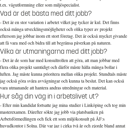
t.ex. vägutformning eller som miljöspecialist.
Vad är det bästa med ditt jobb?
- Det är en stor variation i arbetet vilket jag tycker är kul. Det finns
också många utvecklingsmöjligheter och olika typer av projekt
eftersom jag jobbar inom ett stort företag. Det är också mycket givande
att få vara med och bidra till att begränsa påverkan på naturen.
Vilka är utmaningarna med ditt jobb?
- Det är de som har med konsultrollen att göra, att man jobbar med
flera olika projekt samtidigt och därför måste hålla många bollar i
luften. Jag måste kunna prioritera mellan olika projekt. Stundtals måste
jag också göra svåra avvägningar och kunna ta beslut. Det kan också
vara utmanande att hantera andras utredningar och material.
Hur såg din väg in i arbetslivet ut?
- Efter min kandidat fortsatte jag mina studier i Linköping och tog min
masterexamen. Därefter sökte jag jobb via platsbanken på
Arbetsförmedlingen och fick ett som miljökonsult på ÅF:s
huvudkontor i Solna. Där var jag i cirka två år och gjorde bland annat