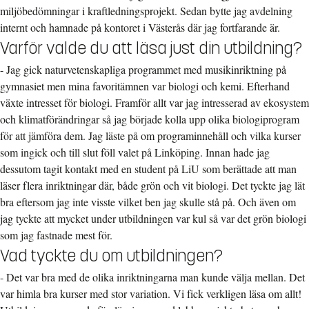
miljöbedömningar i kraftledningsprojekt. Sedan bytte jag avdelning
internt och hamnade på kontoret i Västerås där jag fortfarande är.
Varför valde du att läsa just din utbildning?
- Jag gick naturvetenskapliga programmet med musikinriktning på
gymnasiet men mina favoritämnen var biologi och kemi. Efterhand
växte intresset för biologi. Framför allt var jag intresserad av ekosystem
och klimatförändringar så jag började kolla upp olika biologiprogram
för att jämföra dem. Jag läste på om programinnehåll och vilka kurser
som ingick och till slut föll valet på Linköping. Innan hade jag
dessutom tagit kontakt med en student på LiU som berättade att man
läser flera inriktningar där, både grön och vit biologi. Det tyckte jag lät
bra eftersom jag inte visste vilket ben jag skulle stå på. Och även om
jag tyckte att mycket under utbildningen var kul så var det grön biologi
som jag fastnade mest för.
Vad tyckte du om utbildningen?
- Det var bra med de olika inriktningarna man kunde välja mellan. Det
var himla bra kurser med stor variation. Vi fick verkligen läsa om allt!