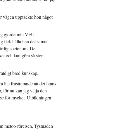
r vägen upptäckte hon något
 jag gjorde min VFU
fick hålla i en del samtal.
färdig socionom. Det
ket och kan göra så stor
väldigt bred kunskap.
lite frustrerande att det fanns
r, för nu kan jag välja den
åelse för mycket. Utbildningen
om metoo-rörelsen, Tystnaden