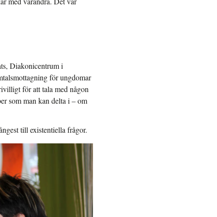
nkar med varandra. Det var
ats, Diakonicentrum i
amtalsmottagning för ungdomar
villigt för att tala med någon
per som man kan delta i – om
gest till existentiella frågor.