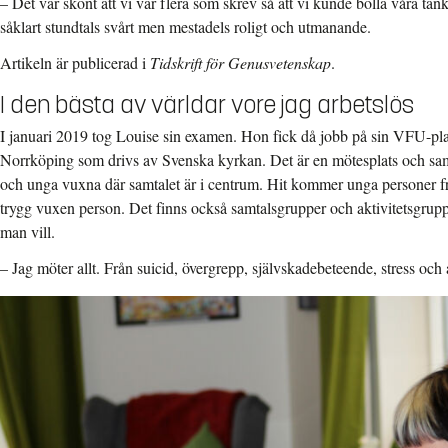
– Det var skönt att vi var flera som skrev så att vi kunde bolla våra ta
såklart stundtals svårt men mestadels roligt och utmanande.
Artikeln är publicerad i
Tidskrift för Genusvetenskap
.
I den bästa av världar vore jag arbetslös
I januari 2019 tog Louise sin examen. Hon fick då jobb på sin VFU-pl
Norrköping som drivs av Svenska kyrkan. Det är en mötesplats och s
och unga vuxna där samtalet är i centrum. Hit kommer unga personer fri
trygg vuxen person. Det finns också samtalsgrupper och aktivitetsgrup
man vill.
– Jag möter allt. Från suicid, övergrepp, självskadebeteende, stress och ån