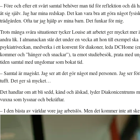
– Före och efter ett svårt samtal behöver man tid för reflektion och då h
åt sig själv. Jag har mina redskap. Det kan vara bra att göra något fysi
trädgården. Ofta tar jag hjälp av mina barn. Det funkar för mig.
Trots många svåra situationer tycker Louise att arbetet ger mycket mer ä
andra lik. I almanackan står det under en vecka att hon till exempel ska
psykiatriveckan, medverka i ett konvent för diakoner, leda DCHome (e
kommer och ”hänger och snackar”), ta emot studiebesök, prata med un
tiden samtal med ungdomar som bokat tid.
– Samtal är magiskt. Jag ser att det gör något med personen. Jag ser f
tufft. Det ger så mycket…
Det handlar om att bli sedd, känd och älskad, lyder Diakonicentrums m
vuxna som lyssnar och bekräftar.
– I den bästa av världar vore jag arbetslös. Men det kommer inte att ske