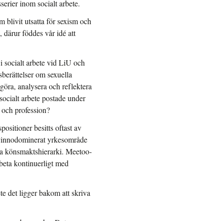
serier inom socialt arbete.
blivit utsatta för sexism och
, därur föddes vår idé att
 socialt arbete vid LiU och
sberättelser om sexuella
iggöra, analysera och reflektera
socialt arbete postade under
 och profession?
ositioner besitts oftast av
t kvinnodominerat yrkesområde
nna könsmaktshierarki. Meetoo-
rbeta kontinuerligt med
te det ligger bakom att skriva