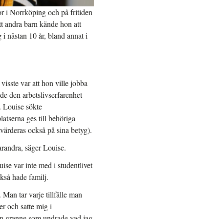
r i Norrköping och på fritiden
tt andra barn kände hon att
 nästan 10 år, bland annat i
sste var att hon ville jobba
e den arbetslivserfarenhet
. Louise sökte
tserna ges till behöriga
värderas också på sina betyg).
arandra, säger Louise.
ise var inte med i studentlivet
kså hade familj.
Man tar varje tillfälle man
er och satte mig i
 en granne som undrade vad jag