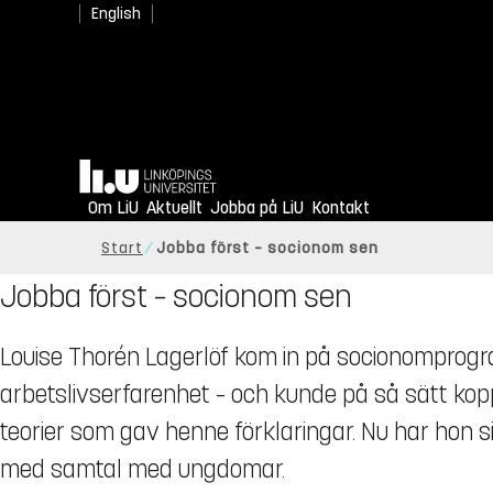
English
Hem
Om LiU
Aktuellt
Jobba på LiU
Kontakt
Start
Jobba först – socionom sen
Jobba först – socionom sen
Louise Thorén Lagerlöf kom in på socionomprog
arbetslivserfarenhet – och kunde på så sätt kop
teorier som gav henne förklaringar. Nu har hon 
med samtal med ungdomar.