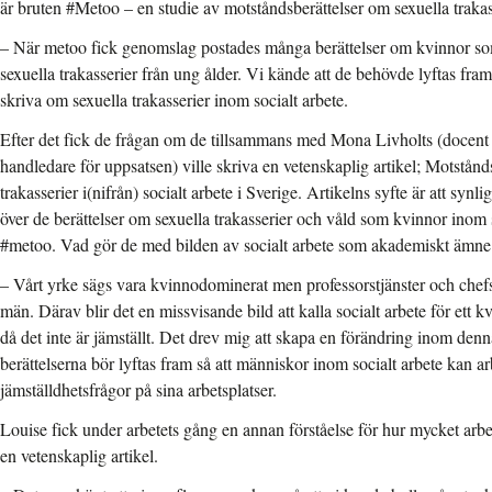
är bruten #Metoo – en studie av motståndsberättelser om sexuella trakas
– När metoo fick genomslag postades många berättelser om kvinnor som 
sexuella trakasserier från ung ålder. Vi kände att de behövde lyftas fram
skriva om sexuella trakasserier inom socialt arbete.
Efter det fick de frågan om de tillsammans med Mona Livholts (docent i
handledare för uppsatsen) ville skriva en vetenskaplig artikel; Motstånd
trakasserier i(nifrån) socialt arbete i Sverige. Artikelns syfte är att synl
över de berättelser om sexuella trakasserier och våld som kvinnor inom 
#metoo. Vad gör de med bilden av socialt arbete som akademiskt ämne
– Vårt yrke sägs vara kvinnodominerat men professorstjänster och chefsp
män. Därav blir det en missvisande bild att kalla socialt arbete för et
då det inte är jämställt. Det drev mig att skapa en förändring inom de
berättelserna bör lyftas fram så att människor inom socialt arbete kan a
jämställdhetsfrågor på sina arbetsplatser.
Louise fick under arbetets gång en annan förståelse för hur mycket arbe
en vetenskaplig artikel.