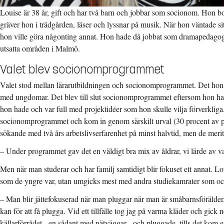
Louise är 38 år, gift och har två barn och jobbar som socionom. Hon bo
gräver hon i trädgården, läser och lyssnar på musik. När hon väntade si
hon ville göra någonting annat. Hon hade då jobbat som dramapedagog i
utsatta områden i Malmö.
Valet blev socionomprogrammet
Valet stod mellan lärarutbildningen och socionomprogrammet. Det hon vi
med ungdomar. Det blev till slut socionomprogrammet eftersom hon had
hon hade och var full med projektidéer som hon skulle vilja förverkliga
socionomprogrammet och kom in genom särskilt urval (30 procent av pla
sökande med två års arbetslivserfarenhet på minst halvtid, men de merit
– Under programmet gav det en väldigt bra mix av åldrar, vi lärde av v
Men när man studerar och har familj samtidigt blir fokuset ett annat. Lou
som de yngre var, utan umgicks mest med andra studiekamrater som oc
– Man blir jättefokuserad när man pluggar när man är småbarnsförälder. 
kan för att få plugga. Vid ett tillfälle tog jag på varma kläder och gick n
källarförrådet - en sådant med nätväggar - och pluggade, tills det kom