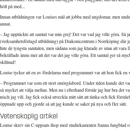
höll på med...
Innan utbildningen var Louises mål att jobba med ungdomar, men unde
annat.
– Jag upptäckte att samtal var min grej! Det var vad jag ville göra. Så
(verksamhetsförlagd utbildning) på Diakonicentrum i Norrköping där jag 
Inte de tyngsta samtalen, men sådana som jag klarade av utan att vara 
bekräftade ännu mer att det var det jag ville göra. Ett samtal ger så myc
skillnad!
Louise tycker att en av fördelarna med programmet var att hon fick en 
– Programmet var som ett stort smörgåsbord. Under tiden kunde det vara 
så mycket att välja mellan. Men nu i efterhand förstår jag hur bra det va
nisch jag vill. Jag fick också utveckla mitt sätt att tänka och fick först
öppnade upp och gjorde så att jag kunde se saker på nya och fler sätt.
Vetenskaplig artikel
Louise skrev sin C-uppsats ihop med studiekamraten Sanna Jangblad 