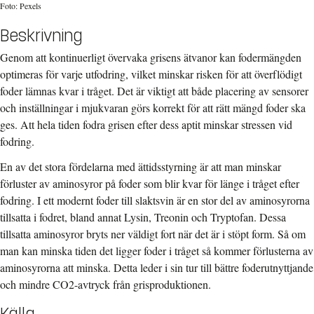
Foto: Pexels
Beskrivning
Genom att kontinuerligt övervaka grisens ätvanor kan fodermängden
optimeras för varje utfodring, vilket minskar risken för att överflödigt
foder lämnas kvar i tråget. Det är viktigt att både placering av sensorer
och inställningar i mjukvaran görs korrekt för att rätt mängd foder ska
ges. Att hela tiden fodra grisen efter dess aptit minskar stressen vid
fodring.
En av det stora fördelarna med ättidsstyrning är att man minskar
förluster av aminosyror på foder som blir kvar för länge i tråget efter
fodring. I ett modernt foder till slaktsvin är en stor del av aminosyrorna
tillsatta i fodret, bland annat Lysin, Treonin och Tryptofan. Dessa
tillsatta aminosyror bryts ner väldigt fort när det är i stöpt form. Så om
man kan minska tiden det ligger foder i tråget så kommer förlusterna av
aminosyrorna att minska. Detta leder i sin tur till bättre foderutnyttjande
och mindre CO2-avtryck från grisproduktionen.
Källa