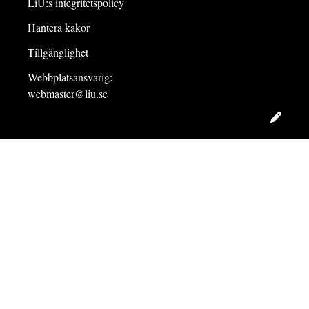
LiU:s integritetspolicy
Hantera kakor
Tillgänglighet
Webbplatsansvarig:
webmaster@liu.se
Redig