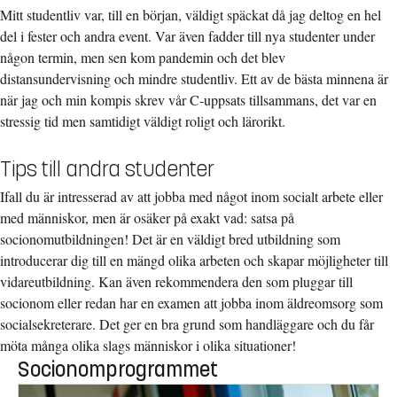
Mitt studentliv var, till en början, väldigt späckat då jag deltog en hel
del i fester och andra event. Var även fadder till nya studenter under
någon termin, men sen kom pandemin och det blev
distansundervisning och mindre studentliv. Ett av de bästa minnena är
när jag och min kompis skrev vår C-uppsats tillsammans, det var en
stressig tid men samtidigt väldigt roligt och lärorikt.
Tips till andra studenter
Ifall du är intresserad av att jobba med något inom socialt arbete eller
med människor, men är osäker på exakt vad: satsa på
socionomutbildningen! Det är en väldigt bred utbildning som
introducerar dig till en mängd olika arbeten och skapar möjligheter till
vidareutbildning. Kan även rekommendera den som pluggar till
socionom eller redan har en examen att jobba inom äldreomsorg som
socialsekreterare. Det ger en bra grund som handläggare och du får
möta många olika slags människor i olika situationer!
Socionomprogrammet