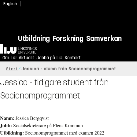
English
Utbildning
Forskning
Samverkan
Hem
Om LiU
Aktuellt
Jobba på LiU
Kontakt
Start
Jessica - alumn från Socionomprogrammet
Jessica - tidigare student från
Socionomprogrammet
Namn:
Jessica Bergqvist
Jobb:
Socialsekreterare på Flens Kommun
Utbildning:
Socionomprogrammet med examen 2022