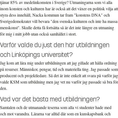
tjänar 85% av medelinkomsten i Sverige? Utmaningarna som vi alla
inom konsten och kulturen har är också att det växer en politisk vilja att
styra dess innehåll, Nacka kommun tar fram "konstens DNA" och
Sverigedemokrater vill bevara "den svenska kulturen och inte ha massa
menskonst". Skulle detta få fortsätta så är det inte längre en utmaning
för mig i mitt jobb utan också samhället i stort.
Varför valde du just den här utbildningen
och Linköpings universitet?
Jag kom att lära mig under utbildningen att jag gillade att hålla ordning
på resurser. Människor, pengar, tid och materiella ting. Jag passade som
producent och projektledare. Så det är inte enkelt att svara på varför jag
valde KSM som utbildning men jag vet nu varför jag passade så bra för
den.
Vad var det bästa med utbildningen?
Samtalen och de utmanande teserna som alla vi studenter hade med
och mot varandra. Lärarna var alltid där som en kunskapsbank och