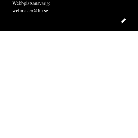
Webbplatsansvarig:
webmaster@liu.se
Redig