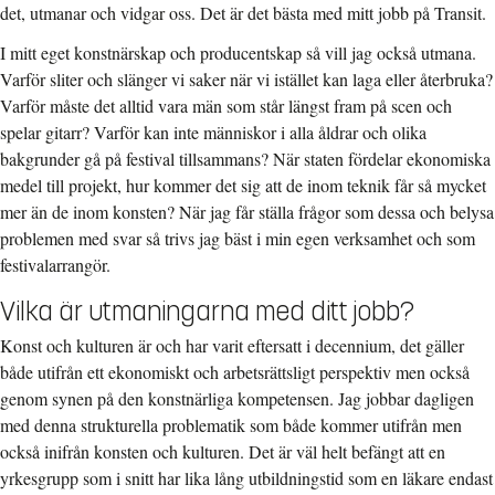
det, utmanar och vidgar oss. Det är det bästa med mitt jobb på Transit.
I mitt eget konstnärskap och producentskap så vill jag också utmana.
Varför sliter och slänger vi saker när vi istället kan laga eller återbruka?
Varför måste det alltid vara män som står längst fram på scen och
spelar gitarr? Varför kan inte människor i alla åldrar och olika
bakgrunder gå på festival tillsammans? När staten fördelar ekonomiska
medel till projekt, hur kommer det sig att de inom teknik får så mycket
mer än de inom konsten? När jag får ställa frågor som dessa och belysa
problemen med svar så trivs jag bäst i min egen verksamhet och som
festivalarrangör.
Vilka är utmaningarna med ditt jobb?
Konst och kulturen är och har varit eftersatt i decennium, det gäller
både utifrån ett ekonomiskt och arbetsrättsligt perspektiv men också
genom synen på den konstnärliga kompetensen. Jag jobbar dagligen
med denna strukturella problematik som både kommer utifrån men
också inifrån konsten och kulturen. Det är väl helt befängt att en
yrkesgrupp som i snitt har lika lång utbildningstid som en läkare endast