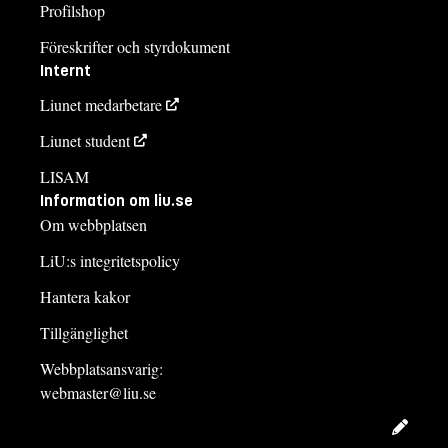
Profilshop
Föreskrifter och styrdokument
Internt
Liunet medarbetare
Liunet student
LISAM
Information om liu.se
Om webbplatsen
LiU:s integritetspolicy
Hantera kakor
Tillgänglighet
Webbplatsansvarig:
webmaster@liu.se
Redig