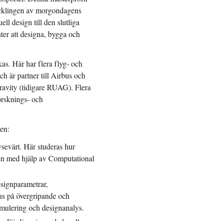
tvecklingen av morgondagens
ll design till den slutliga
er att designa, bygga och
kas. Här har flera flyg- och
ch är partner till Airbus och
avity (tidigare RUAG). Flera
forsknings- och
en:
sevärt. Här studeras hur
den med hjälp av Computational
esignparametrar,
us på övergripande och
imulering och designanalys.