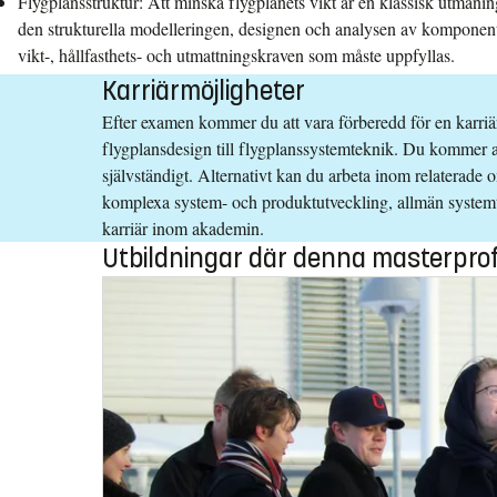
Flygplansstruktur: Att minska flygplanets vikt är en klassisk utman
den strukturella modelleringen, designen och analysen av komponentern
vikt-, hållfasthets- och utmattningskraven som måste uppfyllas.
Karriärmöjligheter
Efter examen kommer du att vara förberedd för en karriär
flygplansdesign till flygplanssystemteknik. Du kommer at
självständigt. Alternativt kan du arbeta inom relaterade
komplexa system- och produktutveckling, allmän systemtek
karriär inom akademin.
Utbildningar där denna masterprofi