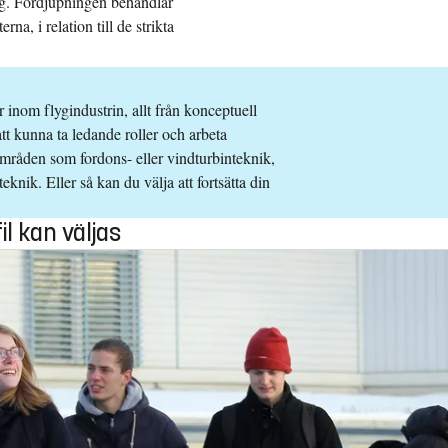
ing. Fördjupningen behandlar
a, i relation till de strikta
 inom flygindustrin, allt från konceptuell
t kunna ta ledande roller och arbeta
 områden som fordons- eller vindturbinteknik,
nik. Eller så kan du välja att fortsätta din
l kan väljas