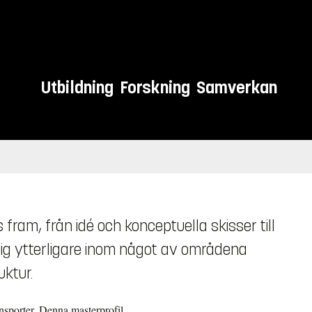
Utbildning
Forskning
Samverkan
 fram, från idé och konceptuella skisser till
 sig ytterligare inom något av områdena
uktur.
ransporter. Denna masterprofil