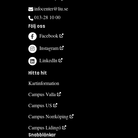
infocenter@liu.se
013-28 10 00
Följ oss
Facebook
Instagram
LinkedIn
Hitta hit
Kartinformation
Campus Valla
Campus US
Campus Norrköping
Campus Lidingö
Snabblänkar