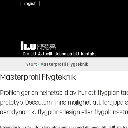
English
Hem
Om LiU
Aktuellt
Jobba på LiU
Kontakt
Start
Masterprofil Flygteknik
Masterprofil Flygteknik
Profilen ger en helhetsbild av hur ett flygplan tas
prototyp. Dessutom finns möjlighet att fördjupa
aerodynamik, flygplansdesign eller flygplansstr
Flygindustrin står inför stora utmaningar i omställningen till hållbara t