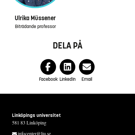
Ulrika Müssener
Biträdande professor
DELA PÅ
Facebook
LinkedIn
Email
Linköpings universitet
581 83 Linköping
infocenter@liu.se