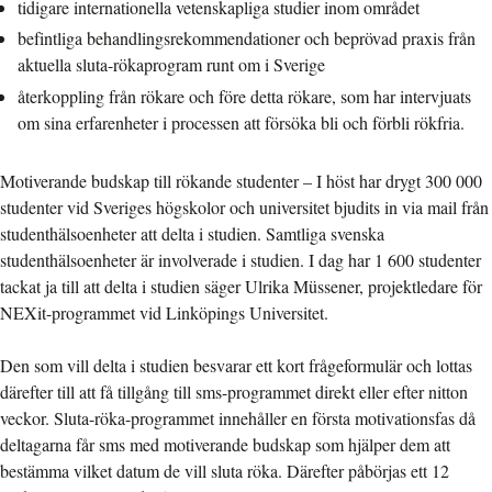
tidigare internationella vetenskapliga studier inom området
befintliga behandlingsrekommendationer och beprövad praxis från
aktuella sluta-rökaprogram runt om i Sverige
återkoppling från rökare och före detta rökare, som har intervjuats
om sina erfarenheter i processen att försöka bli och förbli rökfria.
Motiverande budskap till rökande studenter – I höst har drygt 300 000
studenter vid Sveriges högskolor och universitet bjudits in via mail från
studenthälsoenheter att delta i studien. Samtliga svenska
studenthälsoenheter är involverade i studien. I dag har 1 600 studenter
tackat ja till att delta i studien säger Ulrika Müssener, projektledare för
NEXit-programmet vid Linköpings Universitet.
Den som vill delta i studien besvarar ett kort frågeformulär och lottas
därefter till att få tillgång till sms-programmet direkt eller efter nitton
veckor. Sluta-röka-programmet innehåller en första motivationsfas då
deltagarna får sms med motiverande budskap som hjälper dem att
bestämma vilket datum de vill sluta röka. Därefter påbörjas ett 12