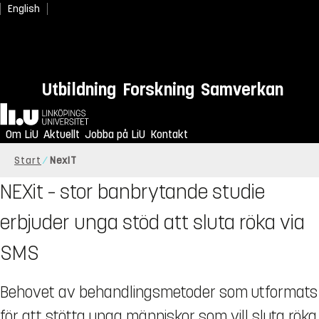
English
Utbildning
Forskning
Samverkan
Hem
Om LiU
Aktuellt
Jobba på LiU
Kontakt
Start
NexIT
NEXit – stor banbrytande studie
erbjuder unga stöd att sluta röka via
SMS
Behovet av behandlingsmetoder som utformats
för att stötta unga människor som vill sluta röka