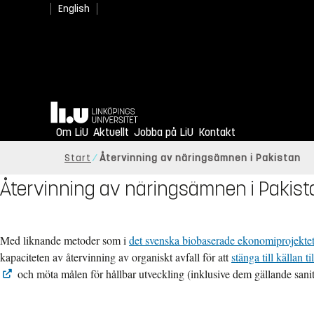
English
Hem
Om LiU
Aktuellt
Jobba på LiU
Kontakt
Start
Återvinning av näringsämnen i Pakistan
Återvinning av näringsämnen i Pakist
Med liknande metoder som i
det svenska biobaserade ekonomiprojekte
kapaciteten av återvinning av organiskt avfall för att
stänga till källan t
och möta målen för hållbar utveckling (inklusive dem gällande sani