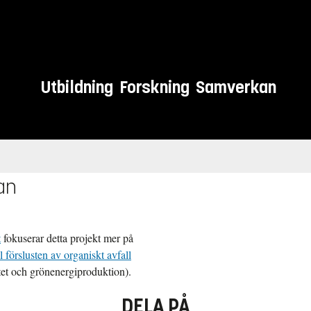
Utbildning
Forskning
Samverkan
an
t
fokuserar detta projekt mer på
ill förslusten av organiskt avfall
tet och grönenergiproduktion).
DELA PÅ