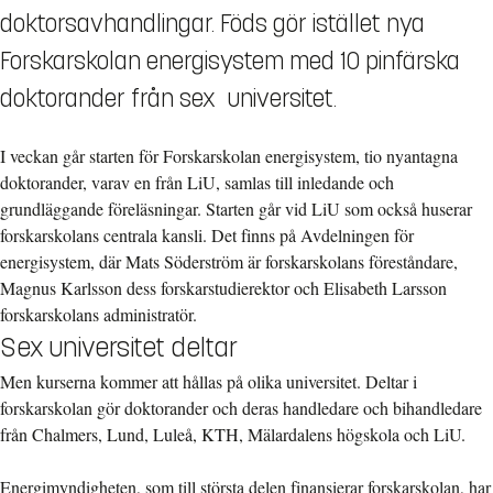
doktorsavhandlingar. Föds gör istället nya
Forskarskolan energisystem med 10 pinfärska
doktorander från sex universitet.
I veckan går starten för Forskarskolan energisystem, tio nyantagna
doktorander, varav en från LiU, samlas till inledande och
grundläggande föreläsningar. Starten går vid LiU som också huserar
forskarskolans centrala kansli. Det finns på Avdelningen för
energisystem, där Mats Söderström är forskarskolans föreståndare,
Magnus Karlsson dess forskarstudierektor och Elisabeth Larsson
forskarskolans administratör.
Sex universitet deltar
Men kurserna kommer att hållas på olika universitet. Deltar i
forskarskolan gör doktorander och deras handledare och bihandledare
från Chalmers, Lund, Luleå, KTH, Mälardalens högskola och LiU.
Energimyndigheten, som till största delen finansierar forskarskolan, har