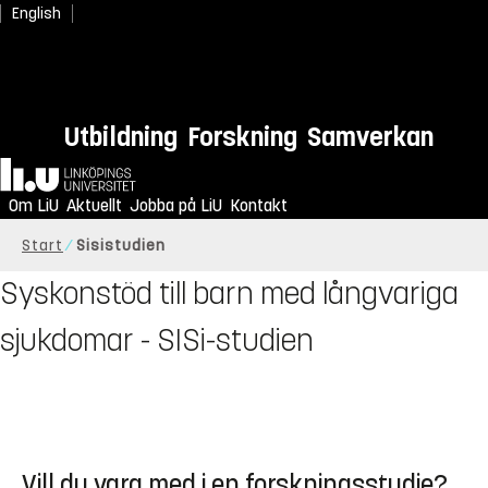
English
Utbildning
Forskning
Samverkan
Hem
Om LiU
Aktuellt
Jobba på LiU
Kontakt
Start
Sisistudien
Syskonstöd till barn med långvariga
sjukdomar - SISi-studien
Vill du vara med i en forskningsstudie?