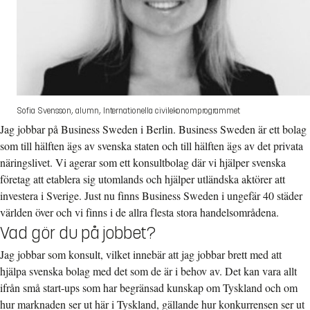
Sofia Svensson, alumn, Internationella civilekonomprogrammet
Jag jobbar på Business Sweden i Berlin. Business Sweden är ett bolag
som till hälften ägs av svenska staten och till hälften ägs av det privata
näringslivet. Vi agerar som ett konsultbolag där vi hjälper svenska
företag att etablera sig utomlands och hjälper utländska aktörer att
investera i Sverige. Just nu finns Business Sweden i ungefär 40 städer
världen över och vi finns i de allra flesta stora handelsområdena.
Vad gör du på jobbet?
Jag jobbar som konsult, vilket innebär att jag jobbar brett med att
hjälpa svenska bolag med det som de är i behov av. Det kan vara allt
ifrån små start-ups som har begränsad kunskap om Tyskland och om
hur marknaden ser ut här i Tyskland, gällande hur konkurrensen ser ut