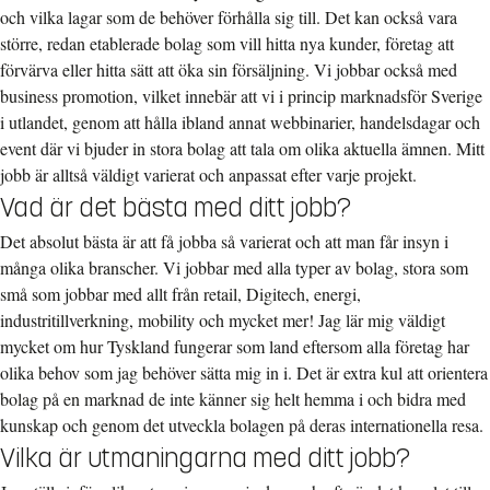
och vilka lagar som de behöver förhålla sig till. Det kan också vara
större, redan etablerade bolag som vill hitta nya kunder, företag att
förvärva eller hitta sätt att öka sin försäljning. Vi jobbar också med
business promotion, vilket innebär att vi i princip marknadsför Sverige
i utlandet, genom att hålla ibland annat webbinarier, handelsdagar och
event där vi bjuder in stora bolag att tala om olika aktuella ämnen. Mitt
jobb är alltså väldigt varierat och anpassat efter varje projekt.
Vad är det bästa med ditt jobb?
Det absolut bästa är att få jobba så varierat och att man får insyn i
många olika branscher. Vi jobbar med alla typer av bolag, stora som
små som jobbar med allt från retail, Digitech, energi,
industritillverkning, mobility och mycket mer! Jag lär mig väldigt
mycket om hur Tyskland fungerar som land eftersom alla företag har
olika behov som jag behöver sätta mig in i. Det är extra kul att orientera
bolag på en marknad de inte känner sig helt hemma i och bidra med
kunskap och genom det utveckla bolagen på deras internationella resa.
Vilka är utmaningarna med ditt jobb?