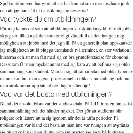
Språkinriktningen har gjort att jag har kunnat söka mer nischade jobb
och att jag har stått ut i ansökningsprocesserna!
Vad tyckte du om utbildningen?
För mig känns det som att utbildningen var skräddarsydd för mitt jobb,
så jag ser tillbaka på den som otroligt värdefull då den har gett mig
möjligheten att jobba med det jag vill. På ett generellt plan uppskattade
jag möjligheten att få plugga utomlands två terminer, en stor variation i
kurserna och att man fått med sig en bra grundförståelse för ekonomi.
Dessutom får man mycket annat med sig bara av att befinna sig i olika
sammanhang som student. Man lär sig att samarbeta med olika typer av
människor, hur man agerar professionellt i olika sammanhang och hur
man strukturerar upp sitt arbete. Jag är jättenöjd!
Vad var det bästa med utbildningen?
Bland det absolut bästa var det studiesociala. På LiU finns en fantastisk
sammanhållning och det händer mycket. Det gör att studierna blir
roligare och lättare att ta sig igenom när det är tuffa perioder. På
utbildningen var bland det bästa att man inte var tvungen att avgränsa
sig till ett spår när man skulle göra sin master, jag läste både strategi