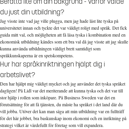
Berätta lite om din bakgrund - Varför valde
du just din utbildning?
Jag visste inte vad jag ville plugga, men jag hade läst lite tyska på
universitetet innan och tyckte det var väldigt roligt med språk. Det fick
guida mitt val, och möjligheten att få läsa tyska i kombination med en
ekonomisk utbildning kändes som ett bra val då jag visste att jag skulle
kunna använda utbildningen väldigt brett samtidigt som
språkkunskaperna är en spetskompetens.
Hur har språkinriktningen hjälpt dig i
arbetslivet?
Den har hjälpt mig väldigt mycket och jag använder det tyska språket
dagligen! På Lidl var det meriterande att kunna tyska och det var till
stor hjälp i rollen som inköpare. På Business Sweden var det en
förutsättning för att få tjänsten, du måste ha språket i det land där du
vill jobba. Utöver det kan man säga att min utbildning var en fullträff
för det här jobbet, bra baskunskap inom ekonomi och en inriktning på
strategi vilket är värdefullt för företag som vill expandera.