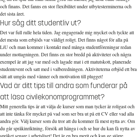
och finans. Det fanns en stor flexibilitet under utbytesterminerna och
det sista året.
Hur såg ditt studentliv ut?
Det var full rulle hela tiden. Jag engagerade mig mycket och tyckte att
det mesta som erbjöds var väldigt roligt. Det finns något för alla på
LiU och man kommer i kontakt med många studentföreningar redan
under mottagningen. Det finns en stor bredd på aktiviteter och några
exempel är att jag var med och lagade mat i ett matutskott, planerade
studentevent och satt med i valberedningen. Aktiviteterna erbjöd ett bra
sätt att umgås med vänner och motivation till plugget!
Vad är ditt tips till andra som funderar på
att läsa civilekonomprogrammet?
Mitt generella tips är att välja de kurser som man tycker är roligast och
att inte tänka för mycket på vad som ser bra ut på ett CV eller vad alla
andra gör. Välj kurser som du tror att du kommer få mest nytta av. Om
du går språkinriktning, försök att hänga i och se hur du kan få nytta av
språket senare i arbetslivet! Det är en bra merit och kan ge större