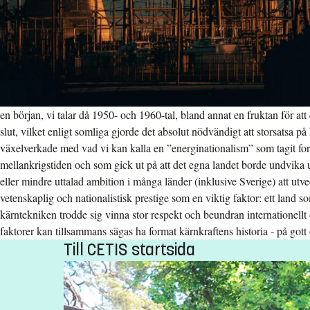
en början, vi talar då 1950- och 1960-tal, bland annat en fruktan för att 
slut, vilket enligt somliga gjorde det absolut nödvändigt att storsatsa på
växelverkade med vad vi kan kalla en ”energinationalism” som tagit f
mellankrigstiden och som gick ut på att det egna landet borde undvika
eller mindre uttalad ambition i många länder (inklusive Sverige) att utv
vetenskaplig och nationalistisk prestige som en viktig faktor: ett land s
kärntekniken trodde sig vinna stor respekt och beundran internationell
faktorer kan tillsammans sägas ha format kärnkraftens historia - på gott
Till CETIS startsida