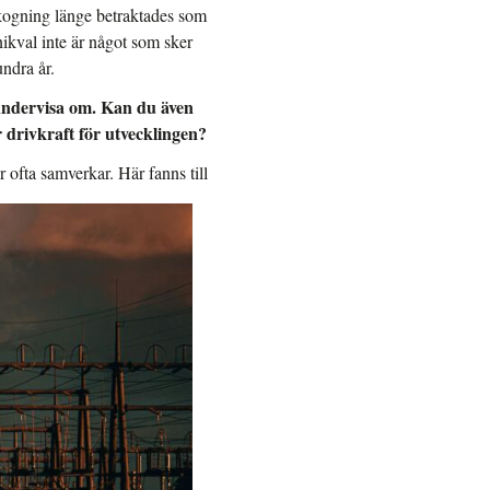
skogning länge betraktades som
knikval inte är något som sker
undra år.
t undervisa om. Kan du även
 drivkraft för utvecklingen?
r ofta samverkar. Här fanns till