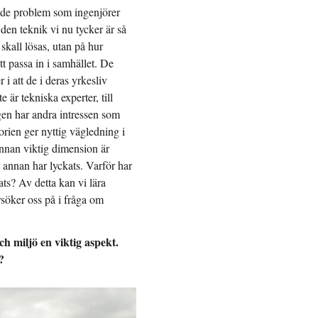
rtade problem som ingenjörer
den teknik vi nu tycker är så
skall lösas, utan på hur
t passa in i samhället. De
 i att de i deras yrkesliv
r tekniska experter, till
igen har andra intressen som
torien ger nyttig vägledning i
annan viktig dimension är
n annan har lyckats. Varför har
ats? Av detta kan vi lära
rsöker oss på i fråga om
h miljö en viktig aspekt.
?