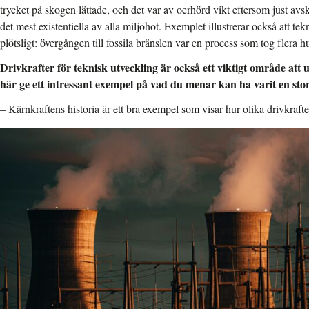
trycket på skogen lättade, och det var av oerhörd vikt eftersom just av
det mest existentiella av alla miljöhot. Exemplet illustrerar också att te
plötsligt: övergången till fossila bränslen var en process som tog flera h
Drivkrafter för teknisk utveckling är också ett viktigt område at
här ge ett intressant exempel på vad du menar kan ha varit en stor
– Kärnkraftens historia är ett bra exempel
som visar hur olika drivkrafte