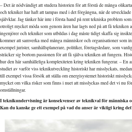
– Det är nödvändigt att studera historien för att förstå de många olika
och tekniker har haft att tampas med i det förgångna, när de utvecklade 
självklar. Jag tänker här inte i första hand på rent tekniska problem som 
otroligt mycket möda som genom åren har lagts ned på att få tekniken at
ingenjörer och tekniker som utbildas i dag måste tidigt skaffa sig insikter
kommer att samverka med många människor och organisationer som inte ä
exempel jurister, samhällsplanerare, politiker, företagsledare, som vanl
sträcker sig bortom passionen för att få själva tekniken att fungera. His
hur den här samhälleliga komplexiteten kring tekniken fungerar. – En 
studiet av varför viss teknikutveckling historiskt har misslyckats, meda
till exempel vissa försök att ställa om energisystemet historiskt misslyck
mycket om vilka risker som finns i nuet att misslyckas med det vi nu fö
omställningar.
I teknikundervisning är konsekvenser av teknikval för människa oc
Kan du kanske ge ett exempel på vad du anser är viktigt kring det