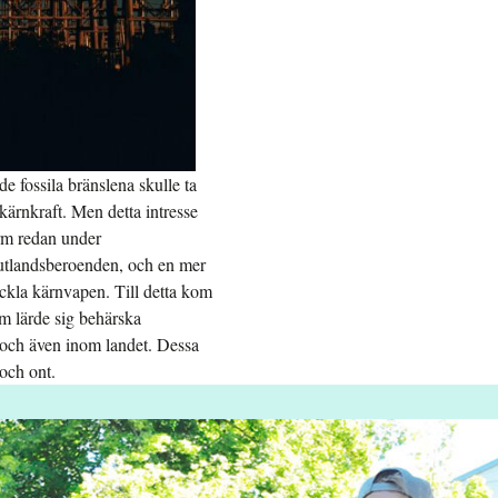
de fossila bränslena skulle ta
 kärnkraft. Men detta intresse
orm redan under
 utlandsberoenden, och en mer
eckla kärnvapen. Till detta kom
om lärde sig behärska
t och även inom landet. Dessa
 och ont.