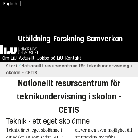
English
Utbildning
Forskning
Samverkan
Hem
Om LiU
Aktuellt
Jobba på LiU
Kontakt
Start
Nationellt resurscentrum för teknikundervisning i
skolan - CETIS
Nationellt resurscentrum för
teknikundervisning i skolan -
CETIS
Teknik - ett eget skolämne
Teknik är ett eget skolämne i
elever men även möjlighet till
grundskolan som sedan 2017
att utveckla specifika