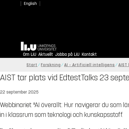
English
Hem
Om LiU
Aktuellt
Jobba på LiU
Kontakt
Start
Forskning
AI - Artificiell intelligens
AIST 
AIST tar plats vid EdtestTalks 23 sep
22 september 2025
Webbinariet "AI överallt: Hur navigerar du som l
in i klassrum som teknologi och kunskapsstoff.