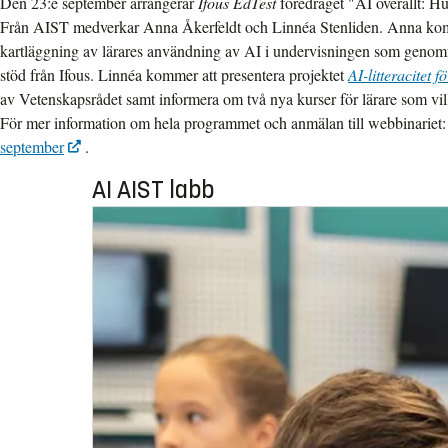
Den 23:e september arrangerar
Ifous EdTest
föredraget "AI överallt: Hu
Från AIST medverkar Anna Åkerfeldt och Linnéa Stenliden. Anna kom
kartläggning av lärares användning av AI i undervisningen som geno
stöd från Ifous. Linnéa kommer att presentera projektet
AI-litteracitet 
av Vetenskapsrådet samt informera om två nya kurser för lärare som vill u
För mer information om hela programmet och anmälan till webbinariet
september
.
AI AIST labb