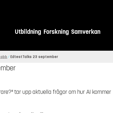
Utbildning
Forskning
Samverkan
labb
EdtestTalks 23 september
tember
ärare?" tar upp aktuella frågor om hur AI kommer