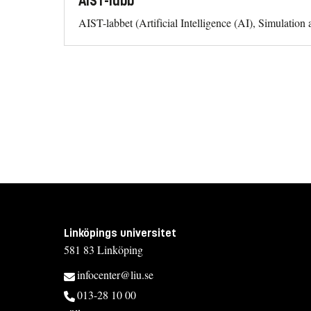
AIST-labb
AIST-labbet (Artificial Intelligence (AI), Simulatio
Linköpings universitet
581 83 Linköping
infocenter@liu.se
013-28 10 00