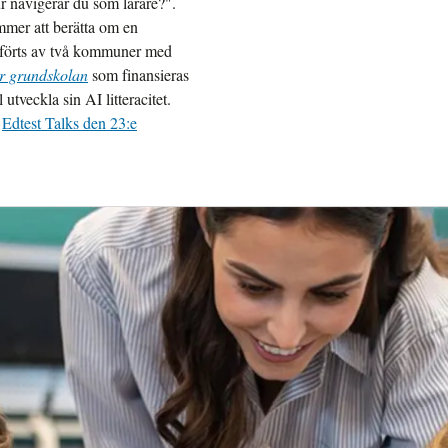
r navigerar du som lärare?".
mer att berätta om en
mförts av två kommuner med
för grundskolan
som finansieras
tveckla sin AI litteracitet.
:
Edtest Talks den 23:e