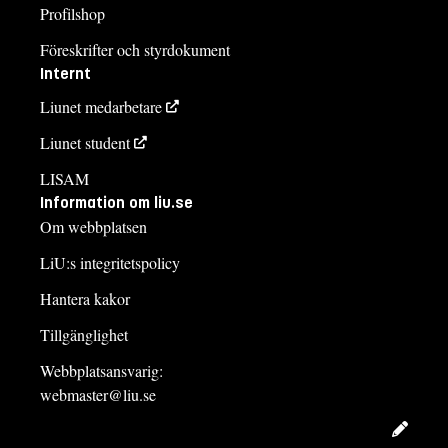
Profilshop
Föreskrifter och styrdokument
Internt
Liunet medarbetare
Liunet student
LISAM
Information om liu.se
Om webbplatsen
LiU:s integritetspolicy
Hantera kakor
Tillgänglighet
Webbplatsansvarig:
webmaster@liu.se
Redig