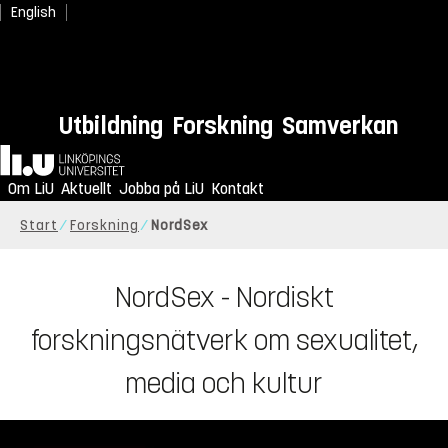
English
Utbildning
Forskning
Samverkan
Hem
Om LiU
Aktuellt
Jobba på LiU
Kontakt
Start
Forskning
NordSex
NordSex - Nordiskt
forskningsnätverk om sexualitet,
media och kultur