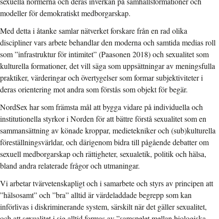
sexuella normerna och deras inverkan på samhällsformationer och
modeller för demokratiskt medborgarskap.
Med detta i åtanke samlar nätverket forskare från en rad olika
discipliner vars arbete behandlar den moderna och samtida medias roll
som ”infrastruktur för intimitet” (Paasonen 2018) och sexualitet som
kulturella formationer, det vill säga som uppsättningar av meningsfulla
praktiker, värderingar och övertygelser som formar subjektiviteter i
deras orientering mot andra som förstås som objekt för begär.
NordSex har som främsta mål att bygga vidare på individuella och
institutionella styrkor i Norden för att bättre förstå sexualitet som en
sammansättning av könade kroppar, medietekniker och (sub)kulturella
föreställningsvärldar, och därigenom bidra till pågående debatter om
sexuell medborgarskap och rättigheter, sexualetik, politik och hälsa,
bland andra relaterade frågor och utmaningar.
Vi arbetar tvärvetenskapligt och i samarbete och styrs av principen att
”hälsosamt” och ”bra” alltid är värdeladdade begrepp som kan
införlivas i diskriminerande system, särskilt när det gäller sexualitet,
och att sexualitet i sig alltid formas av ”samspelet mellan biologiska,