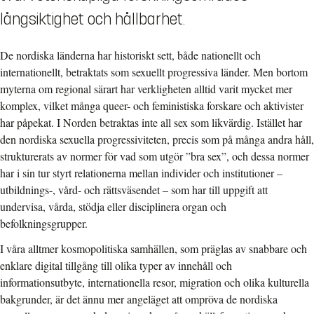
långsiktighet och hållbarhet.
De nordiska länderna har historiskt sett, både nationellt och
internationellt, betraktats som sexuellt progressiva länder. Men bortom
myterna om regional särart har verkligheten alltid varit mycket mer
komplex, vilket många queer- och feministiska forskare och aktivister
har påpekat. I Norden betraktas inte all sex som likvärdig. Istället har
den nordiska sexuella progressiviteten, precis som på många andra håll,
strukturerats av normer för vad som utgör ”bra sex”, och dessa normer
har i sin tur styrt relationerna mellan individer och institutioner –
utbildnings-, vård- och rättsväsendet – som har till uppgift att
undervisa, vårda, stödja eller disciplinera organ och
befolkningsgrupper.
I våra alltmer kosmopolitiska samhällen, som präglas av snabbare och
enklare digital tillgång till olika typer av innehåll och
informationsutbyte, internationella resor, migration och olika kulturella
bakgrunder, är det ännu mer angeläget att ompröva de nordiska