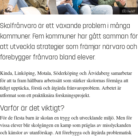
Fotogra
JackF
Skolfrånvaro är ett växande problem i många
kommuner. Fem kommuner har gått samman för
att utveckla strategier som främjar närvaro och
förebygger frånvaro bland elever.
Kinda, Linköping, Motala, Söderköping och Åtvidaberg samarbetar
för att ta fram hållbara arbetssätt som stärker skolornas förmåga att
tidigt upptäcka, förstå och åtgärda frånvaroproblem. Arbetet är
utformat som ett praktiknära forskningsprojekt.
Varför är det viktigt?
För de flesta barn är skolan en trygg och utvecklande miljö. Men för
vissa elever blir skolgången en kamp som präglas av misslyckanden
och känslor av utanförskap. Att förebygga och åtgärda problematisk