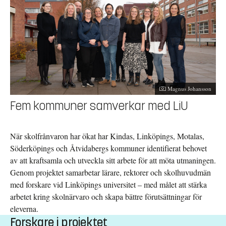
Fotograf:
Magnus Johansson
Fem kommuner samverkar med LiU
När skolfrånvaron har ökat har Kindas, Linköpings, Motalas,
Söderköpings och Åtvidabergs kommuner identifierat behovet
av att kraftsamla och utveckla sitt arbete för att möta utmaningen.
Genom projektet samarbetar lärare, rektorer och skolhuvudmän
med forskare vid Linköpings universitet – med målet att stärka
arbetet kring skolnärvaro och skapa bättre förutsättningar för
eleverna.
Forskare i projektet