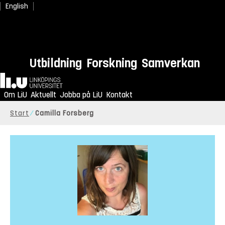
English
Utbildning
Forskning
Samverkan
Hem
Om LiU
Aktuellt
Jobba på LiU
Kontakt
Start
Camilla Forsberg