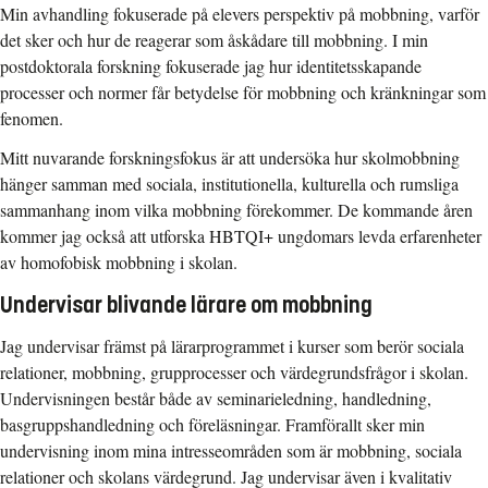
Min avhandling fokuserade på elevers perspektiv på mobbning, varför
det sker och hur de reagerar som åskådare till mobbning. I min
postdoktorala forskning fokuserade jag hur identitetsskapande
processer och normer får betydelse för mobbning och kränkningar som
fenomen.
Mitt nuvarande forskningsfokus är att undersöka hur skolmobbning
hänger samman med sociala, institutionella, kulturella och rumsliga
sammanhang inom vilka mobbning förekommer. De kommande åren
kommer jag också att utforska HBTQI+ ungdomars levda erfarenheter
av homofobisk mobbning i skolan.
Undervisar blivande lärare om mobbning
Jag undervisar främst på lärarprogrammet i kurser som berör sociala
relationer, mobbning, grupprocesser och värdegrundsfrågor i skolan.
Undervisningen består både av seminarieledning, handledning,
basgruppshandledning och föreläsningar. Framförallt sker min
undervisning inom mina intresseområden som är mobbning, sociala
relationer och skolans värdegrund. Jag undervisar även i kvalitativ