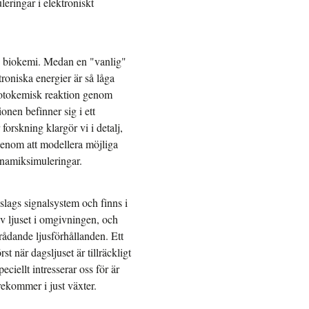
eringar i elektroniskt
h biokemi. Medan en "vanlig"
roniska energier är så låga
n fotokemisk reaktion genom
onen befinner sig i ett
 forskning klargör vi i detalj,
genom att modellera möjliga
namiksimuleringar.
slags signalsystem och finns i
 av ljuset i omgivningen, och
 rådande ljusförhållanden. Ett
 när dagsljuset är tillräckligt
ciellt intresserar oss för är
rekommer i just växter.