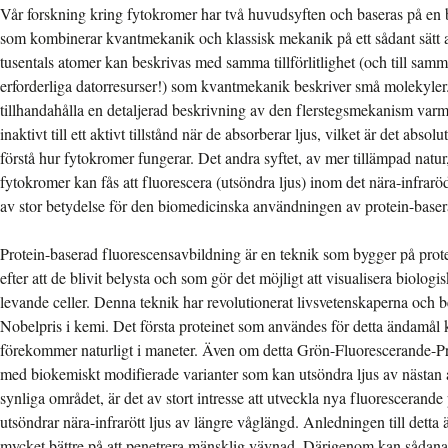
Vår forskning kring fytokromer har två huvudsyften och baseras på 
som kombinerar kvantmekanik och klassisk mekanik på ett sådant sätt a
tusentals atomer kan beskrivas med samma tillförlitlighet (och till sam
erforderliga datorresurser!) som kvantmekanik beskriver små molekyler. D
tillhandahålla en detaljerad beskrivning av den flerstegsmekanism varm
inaktivt till ett aktivt tillstånd när de absorberar ljus, vilket är det absol
förstå hur fytokromer fungerar. Det andra syftet, av mer tillämpad natur, 
fytokromer kan fås att fluorescera (utsöndra ljus) inom det nära-infrar
av stor betydelse för den biomedicinska användningen av protein-baser
Protein-baserad fluorescensavbildning är en teknik som bygger på prote
efter att de blivit belysta och som gör det möjligt att visualisera biolog
levande celler. Denna teknik har revolutionerat livsvetenskaperna och
Nobelpris i kemi. Det första proteinet som användes för detta ändamål 
förekommer naturligt i maneter. Även om detta Grön-Fluorescerande-P
med biokemiskt modifierade varianter som kan utsöndra ljus av nästan 
synliga området, är det av stort intresse att utveckla nya fluorescerande
utsöndrar nära-infrarött ljus av längre våglängd. Anledningen till detta är
mycket bättre på att penetrera mänsklig vävnad. Därigenom kan sådana 