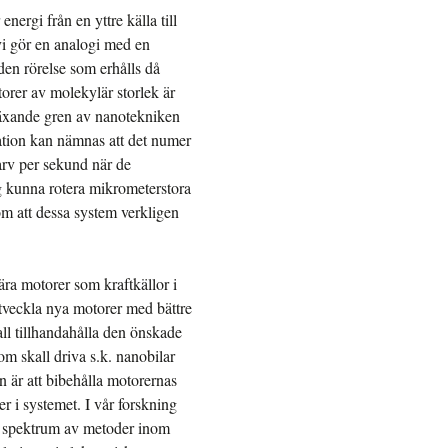
ergi från en yttre källa till
vi gör en analogi med en
den rörelse som erhålls då
orer av molekylär storlek är
 växande gren av nanotekniken
ration kan nämnas att det numer
varv per sekund när de
ig kunna rotera mikrometerstora
 om att dessa system verkligen
lära motorer som kraftkällor i
utveckla nya motorer med bättre
all tillhandahålla den önskade
om skall driva s.k. nanobilar
n är att bibehålla motorernas
 i systemet. I vår forskning
tt spektrum av metoder inom