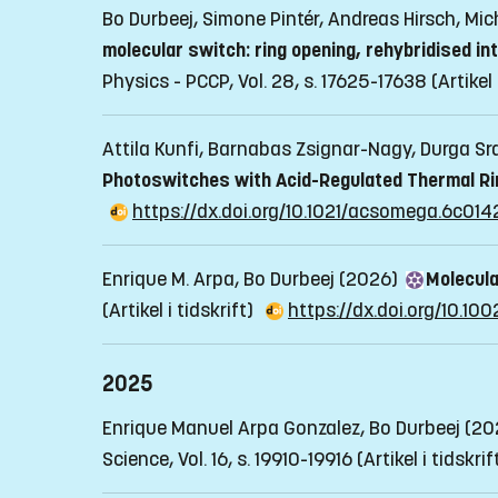
Bo Durbeej, Simone Pintér, Andreas Hirsch, M
molecular switch: ring opening, rehybridised i
Physics - PCCP, Vol. 28, s. 17625-17638
(Artikel 
Attila Kunfi, Barnabas Zsignar-Nagy, Durga 
Photoswitches with Acid-Regulated Thermal Ri
https://dx.doi.org/10.1021/acsomega.6c014
Enrique M. Arpa, Bo Durbeej (2026)
Molecula
(Artikel i tidskrift)
https://dx.doi.org/10.1
2025
Enrique Manuel Arpa Gonzalez, Bo Durbeej (2
Science, Vol. 16, s. 19910-19916
(Artikel i tidskrif