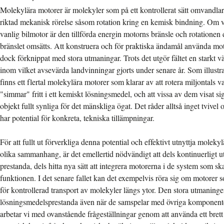
Molekylära motorer är molekyler som på ett kontrollerat sätt omvandlar en
riktad mekanisk rörelse såsom rotation kring en kemisk bindning. Om 
vanlig bilmotor är den tillförda energin motorns bränsle och rotationen 
bränslet omsätts. Att konstruera och för praktiska ändamål använda mot
dock förknippat med stora utmaningar. Trots det utgör fältet en starkt
inom vilket avsevärda landvinningar gjorts under senare år. Som illust
finns ett flertal molekylära motorer som klarar av att rotera miljontals 
"simmar" fritt i ett kemiskt lösningsmedel, och att vissa av dem visat s
objekt fullt synliga för det mänskliga ögat. Det råder alltså inget tvivel
har potential för konkreta, tekniska tillämpningar.
För att fullt ut förverkliga denna potential och effektivt utnyttja moleky
olika sammanhang, är det emellertid nödvändigt att dels kontinuerligt 
prestanda, dels hitta nya sätt att integrera motorerna i de system som sk
funktionen. I det senare fallet kan det exempelvis röra sig om motorer s
för kontrollerad transport av molekyler längs ytor. Den stora utmaninge
lösningsmedelsprestanda även när de samspelar med övriga komponenter
arbetar vi med ovanstående frågeställningar genom att använda ett bre