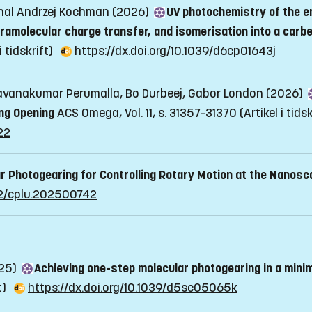
ichał Andrzej Kochman (2026)
UV photochemistry of the e
ntramolecular charge transfer, and isomerisation into a car
i tidskrift)
https://dx.doi.org/10.1039/d6cp01643j
Sravanakumar Perumalla, Bo Durbeej, Gabor London (2026)
ng Opening
ACS Omega, Vol. 11, s. 31357-31370
(Artikel i tidsk
22
r Photogearing for Controlling Rotary Motion at the Nanosc
002/cplu.202500742
025)
Achieving one-step molecular photogearing in a minim
t)
https://dx.doi.org/10.1039/d5sc05065k