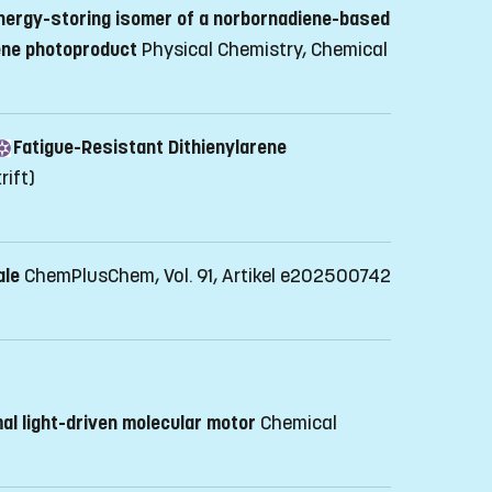
nergy-storing isomer of a norbornadiene-based
bene photoproduct
Physical Chemistry, Chemical
Fatigue-Resistant Dithienylarene
rift)
ale
ChemPlusChem, Vol. 91, Artikel e202500742
al light-driven molecular motor
Chemical