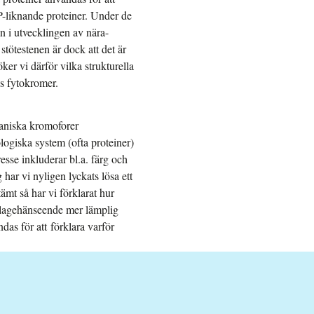
FP-liknande proteiner. Under de
ån i utvecklingen av nära-
stötestenen är dock att det är
ker vi därför vilka strukturella
os fytokromer.
aniska kromoforer
logiska system (ofta proteiner)
sse inkluderar bl.a. färg och
ar vi nyligen lyckats lösa ett
mt så har vi förklarat hur
flagehänseende mer lämplig
as för att förklara varför