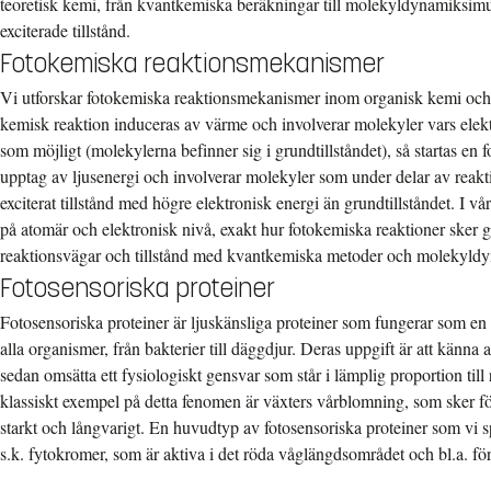
teoretisk kemi, från kvantkemiska beräkningar till molekyldynamiksimul
exciterade tillstånd.
Fotokemiska reaktionsmekanismer
Vi utforskar fotokemiska reaktionsmekanismer inom organisk kemi oc
kemisk reaktion induceras av värme och involverar molekyler vars elekt
som möjligt (molekylerna befinner sig i grundtillståndet), så startas e
upptag av ljusenergi och involverar molekyler som under delar av reakti
exciterat tillstånd med högre elektronisk energi än grundtillståndet. I vår
på atomär och elektronisk nivå, exakt hur fotokemiska reaktioner sker 
reaktionsvägar och tillstånd med kvantkemiska metoder och molekyldy
Fotosensoriska proteiner
Fotosensoriska proteiner är ljuskänsliga proteiner som fungerar som en 
alla organismer, från bakterier till däggdjur. Deras uppgift är att känna
sedan omsätta ett fysiologiskt gensvar som står i lämplig proportion till
klassiskt exempel på detta fenomen är växters vårblomning, som sker först
starkt och långvarigt. En huvudtyp av fotosensoriska proteiner som vi spe
s.k. fytokromer, som är aktiva i det röda våglängdsområdet och bl.a. fö