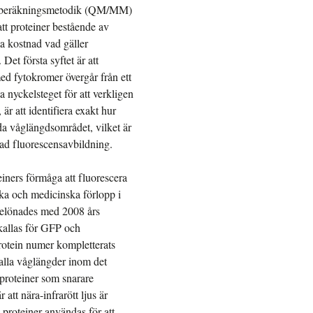
en beräkningsmetodik (QM/MM)
tt proteiner bestående av
ma kostnad vad gäller
et första syftet är att
ed fytokromer övergår från ett
uta nyckelsteget för att verkligen
är att identifiera exakt hur
öda våglängdsområdet, vilket är
ad fluorescensavbildning.
iners förmåga att fluorescera
iska och medicinska förlopp i
 belönades med 2008 års
kallas för GFP och
rotein numer kompletterats
alla våglängder inom det
 proteiner som snarare
 att nära-infrarött ljus är
proteiner användas för att