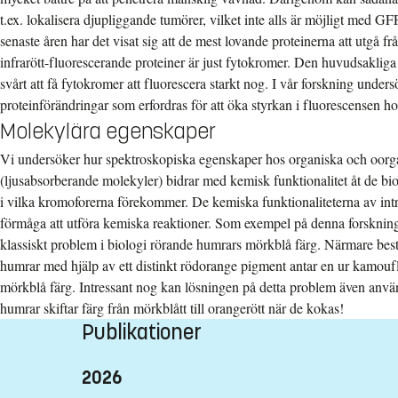
t.ex. lokalisera djupliggande tumörer, vilket inte alls är möjligt med G
senaste åren har det visat sig att de mest lovande proteinerna att utgå fr
infrarött-fluorescerande proteiner är just fytokromer. Den huvudsakliga 
svårt att få fytokromer att fluorescera starkt nog. I vår forskning undersö
proteinförändringar som erfordras för att öka styrkan i fluorescensen h
Molekylära egenskaper
Vi undersöker hur spektroskopiska egenskaper hos organiska och oorg
(ljusabsorberande molekyler) bidrar med kemisk funktionalitet åt de bio
i vilka kromoforerna förekommer. De kemiska funktionaliteterna av intre
förmåga att utföra kemiska reaktioner. Som exempel på denna forskning h
klassiskt problem i biologi rörande humrars mörkblå färg. Närmare bestä
humrar med hjälp av ett distinkt rödorange pigment antar en ur kamou
mörkblå färg. Intressant nog kan lösningen på detta problem även använd
humrar skiftar färg från mörkblått till orangerött när de kokas!
Publikationer
2026