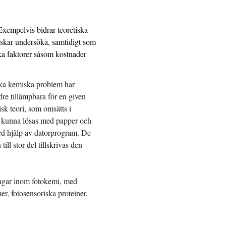
Exempelvis bidrar teoretiska
nskar undersöka, samtidigt som
ska faktorer såsom kostnader
lika kemiska problem har
re tillämpbara för en given
sk teori, som omsätts i
ekt kunna lösas med papper och
ed hjälp av datorprogram. De
ll stor del tillskrivas den
ningar inom fotokemi, med
r, fotosensoriska proteiner,