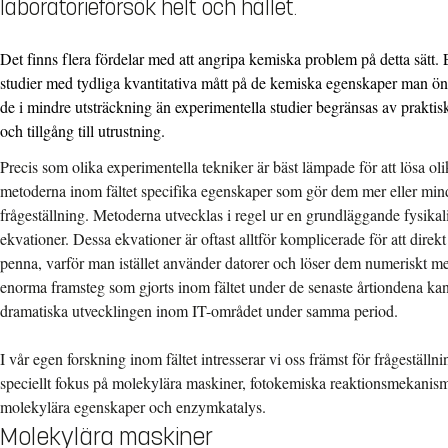
laboratorieförsök helt och hållet.
Det finns flera fördelar med att angripa kemiska problem på detta sätt. 
studier med tydliga kvantitativa mått på de kemiska egenskaper man ö
de i mindre utsträckning än experimentella studier begränsas av prakti
och tillgång till utrustning.
Precis som olika experimentella tekniker är bäst lämpade för att lösa o
metoderna inom fältet specifika egenskaper som gör dem mer eller mind
frågeställning. Metoderna utvecklas i regel ur en grundläggande fysikali
ekvationer. Dessa ekvationer är oftast alltför komplicerade för att dir
penna, varför man istället använder datorer och löser dem numeriskt m
enorma framsteg som gjorts inom fältet under de senaste årtiondena kan ti
dramatiska utvecklingen inom IT-området under samma period.
I vår egen forskning inom fältet intresserar vi oss främst för frågeställ
speciellt fokus på molekylära maskiner, fotokemiska reaktionsmekanisme
molekylära egenskaper och enzymkatalys.
Molekylära maskiner