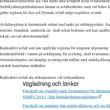
kemikalieavfallsförråd ska vara märkt med komplett ifylld avfallsetikett
Strålskyddsexpertfunktionen lämnar ut avfallsetiketter samt vid behov ko
gäller reglerna för fast och flytande avfall enligt respektive avsnitt.
Avfallsreglerna är formulerade enbart med tanke på strålningsrisker. And
toxicitet, brandrisk, smittorisk etc. skall också bedömas och kan medföra 
lokalt, oavsett aktivitetsinnehåll.
Radioaktivt avfall som inte uppfyller reglerna för temporär deponering
kemikalieförråd i väntan på avklingning för avyttring, skall kvarstanna p
överenskommelse om lämpligt avyttringssätt träffats med strålskyddsexp
särskilt fasta/slutna strålkällor.
Radioaktivt avfall ska dokumenteras vid verksamheten.
Vägledning och länkar
Föreskrift om grundläggande bestämmelser för tillstånds
SSMFS 2018:1, från Strålsäkerhetsmyndigheten
Föreskrift om undantag från strålskyddslagen och om fri