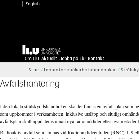
English
Hem
Om LiU
Aktuellt
Jobba på LiU
Kontakt
Start
Laboratoriesäkerhetshandboken
Strålsk
Avfallshantering
I den lokala strålskyddshandboken ska det finnas en avfallsplan som bes
som uppkommer i verksamheten, inklusive utsläpp och slutligt omhände
avfallsplan skall uppdateras innan nya radionuklider eller nya metoder t
Radioaktivt avfall som lämnas vid Radionuklidcentralen (RNC), US ell