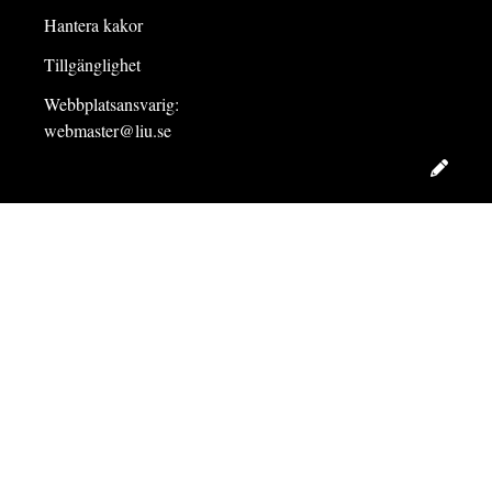
Hantera kakor
Tillgänglighet
Webbplatsansvarig:
webmaster@liu.se
Redig