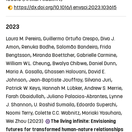
https://dx.doi.org/10.1016/j.envsci.2023.103615
2023
Laura M. Pereira, Guillermo Ortuño Crespo, Diva J.
Amon, Renuka Badhe, Salomão Bandeira, Frida
Bengtsson, Miranda Boettcher, Gabrielle Carmine,
William W.L. Cheung, Bwalya Chibwe, Daniel Dunn,
Maria A. Gasalla, Ghassen Halouani, David E.
Johnson, Jean-Baptiste Jouffray, Silvana Juri,
Patrick W. Keys, Hannah M. Lübker, Andrew S. Merrie,
Farah Obaidullah, Juliano Palacios-Abrantes, Lynne
J. Shannon, U. Rashid Sumaila, Edoardo Superchi,
Naomi Terry, Colette C.C. Wabnitz, Moriaki Yasuhara,
Wei Zhou (2023)
The living infinite: Envisioning
futures for transformed human-nature relationships