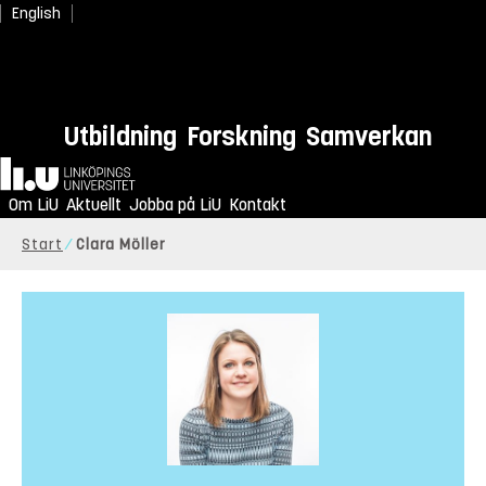
English
Utbildning
Forskning
Samverkan
Hem
Om LiU
Aktuellt
Jobba på LiU
Kontakt
Start
Clara Möller