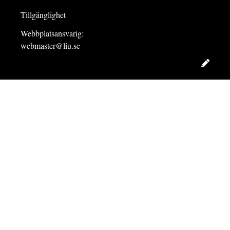
Tillgänglighet
Webbplatsansvarig:
webmaster@liu.se
Redig