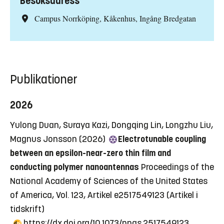
Besöksadress
Campus Norrköping, Kåkenhus, Ingång Bredgatan
Publikationer
2026
Yulong Duan, Suraya Kazi, Dongqing Lin, Longzhu Liu,
Magnus Jonsson (2026)
Electrotunable coupling
between an epsilon-near-zero thin film and
conducting polymer nanoantennas
Proceedings of the
National Academy of Sciences of the United States
of America, Vol. 123, Artikel e2517549123
(Artikel i
tidskrift)
https://dx.doi.org/10.1073/pnas.2517549123