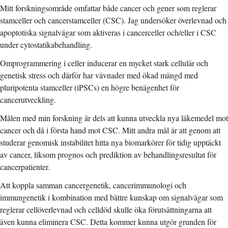
Mitt forskningsområde omfattar både cancer och gener som reglerar
stamceller och cancerstamceller (CSC). Jag undersöker överlevnad och
apoptotiska signalvägar som aktiveras i cancerceller och/eller i CSC
under cytostatikabehandling.
Omprogrammering i celler inducerar en mycket stark cellulär och
genetisk stress och därför har vävnader med ökad mängd med
pluripotenta stamceller (iPSCs) en högre benägenhet för
cancerutveckling.
Målen med min forskning är dels att kunna utveckla nya läkemedel mot
cancer och då i första hand mot CSC. Mitt andra mål är att genom att
studerar genomisk instabilitet hitta nya biomarkörer för tidig upptäckt
av cancer, liksom prognos och prediktion av behandlingsresultat för
cancerpatienter.
Att koppla samman cancergenetik, cancerimmunologi och
immungenetik i kombination med bättre kunskap om signalvägar som
reglerar cellöverlevnad och celldöd skulle öka förutsättningarna att
även kunna eliminera CSC. Detta kommer kunna utgör grunden för