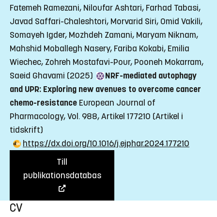
Fatemeh Ramezani, Niloufar Ashtari, Farhad Tabasi,
Javad Saffari-Chaleshtori, Morvarid Siri, Omid Vakili,
Somayeh Igder, Mozhdeh Zamani, Maryam Niknam,
Mahshid Moballegh Nasery, Fariba Kokabi, Emilia
Wiechec, Zohreh Mostafavi-Pour, Pooneh Mokarram,
Saeid Ghavami (2025)
NRF-mediated autophagy
and UPR: Exploring new avenues to overcome cancer
chemo-resistance
European Journal of
Pharmacology, Vol. 988, Artikel 177210
(Artikel i
tidskrift)
https://dx.doi.org/10.1016/j.ejphar.2024.177210
Till
publikationsdatabas
CV