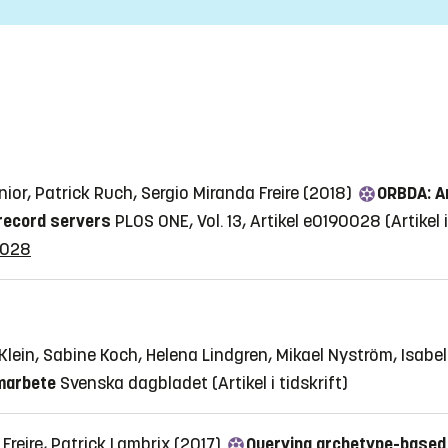
ior, Patrick Ruch, Sergio Miranda Freire (2018)
ORBDA: A
record servers
PLOS ONE, Vol. 13, Artikel e0190028
(Artikel 
90028
Klein, Sabine Koch, Helena Lindgren, Mikael Nyström, Isabel
amarbete
Svenska dagbladet
(Artikel i tidskrift)
 Freire, Patrick Lambrix (2017)
Querying archetype-based 