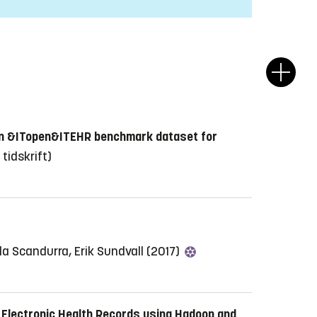
n &ITopen&ITEHR benchmark dataset for
i tidskrift)
la Scandurra, Erik Sundvall (2017)
Electronic Health Records using Hadoop and