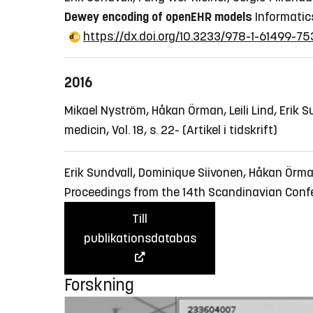
Dewey encoding of openEHR models
Informatic
https://dx.doi.org/10.3233/978-1-61499-7
2016
Mikael Nyström, Håkan Örman, Leili Lind, Erik 
medicin, Vol. 18, s. 22-
(Artikel i tidskrift)
Erik Sundvall, Dominique Siivonen, Håkan Örm
Proceedings from the 14th Scandinavian Confe
Till
publikationsdatabas
Forskning