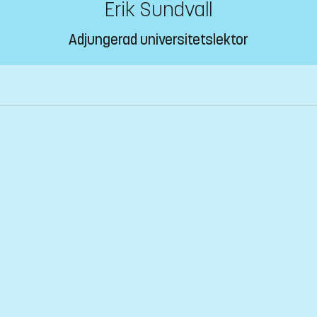
Erik Sundvall
Adjungerad universitetslektor