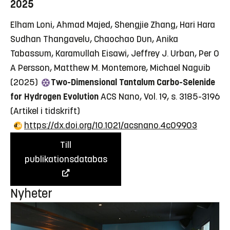
2025
Elham Loni, Ahmad Majed, Shengjie Zhang, Hari Hara
Sudhan Thangavelu, Chaochao Dun, Anika
Tabassum, Karamullah Eisawi, Jeffrey J. Urban, Per O
A Persson, Matthew M. Montemore, Michael Naguib
(2025)
Two-Dimensional Tantalum Carbo-Selenide
for Hydrogen Evolution
ACS Nano, Vol. 19, s. 3185-3196
(Artikel i tidskrift)
https://dx.doi.org/10.1021/acsnano.4c09903
Till
publikationsdatabas
Nyheter