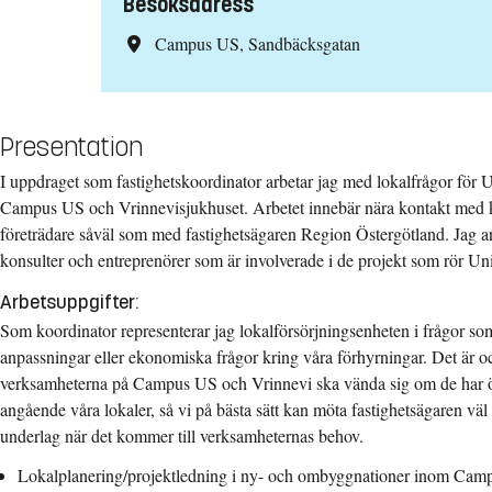
Besöksadress
Campus US, Sandbäcksgatan
Presentation
I uppdraget som fastighetskoordinator arbetar jag med lokalfrågor för 
Campus US och Vrinnevisjukhuset. Arbetet innebär nära kontakt med 
företrädare såväl som med fastighetsägaren Region Östergötland. Jag a
konsulter och entreprenörer som är involverade i de projekt som rör Univ
Arbetsuppgifter:
Som koordinator representerar jag lokalförsörjningsenheten i frågor so
anpassningar eller ekonomiska frågor kring våra förhyrningar. Det är o
verksamheterna på Campus US och Vrinnevi ska vända sig om de har ö
angående våra lokaler, så vi på bästa sätt kan möta fastighetsägaren vä
underlag när det kommer till verksamheternas behov.
Lokalplanering/projektledning i ny- och ombyggnationer inom Ca