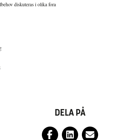
ehov diskuteras i olika fora
g
S
DELA PÅ