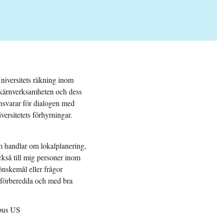
Universitets räkning inom
kärnverksamheten och dess
nsvarar för dialogen med
ersitetets förhyrningar.
m handlar om lokalplanering,
ckså till mig personer inom
nskemål eller frågor
l förberedda och med bra
mpus US