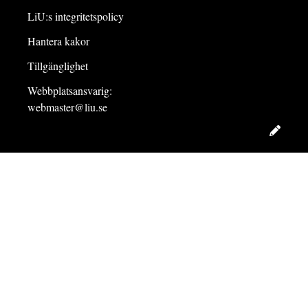
LiU:s integritetspolicy
Hantera kakor
Tillgänglighet
Webbplatsansvarig:
webmaster@liu.se
Redig