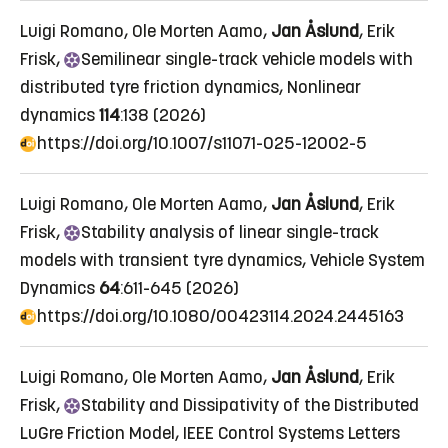
Luigi Romano, Ole Morten Aamo,
Jan Åslund
, Erik
Frisk,
Semilinear
single-track vehicle models with
distributed tyre friction dynamics
, Nonlinear
dynamics
114
:138 (2026)
https://doi.org/10.1007/s11071-025-12002-5
Luigi Romano, Ole Morten Aamo,
Jan Åslund
, Erik
Frisk,
Stability
analysis of linear single-track
models with transient tyre dynamics
, Vehicle System
Dynamics
64
:611-645 (2026)
https://doi.org/10.1080/00423114.2024.2445163
Luigi Romano, Ole Morten Aamo,
Jan Åslund
, Erik
Frisk,
Stability
and Dissipativity of the Distributed
LuGre Friction Model
, IEEE Control Systems Letters