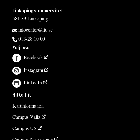
Linköpings universitet
581 83 Linköping
infocenter@liu.se
013-28 10 00
Följ oss
Facebook
Instagram
LinkedIn
Hitta hit
Kartinformation
Campus Valla
Campus US
Campus Norrköping