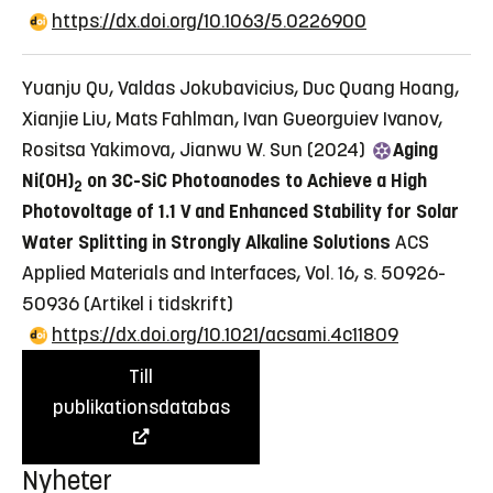
https://dx.doi.org/10.1063/5.0226900
Yuanju Qu, Valdas Jokubavicius, Duc Quang Hoang,
Xianjie Liu, Mats Fahlman, Ivan Gueorguiev Ivanov,
Rositsa Yakimova, Jianwu W. Sun (2024)
Aging
Ni(OH)
on 3C-SiC Photoanodes to Achieve a High
2
Photovoltage of 1.1 V and Enhanced Stability for Solar
Water Splitting in Strongly Alkaline Solutions
ACS
Applied Materials and Interfaces, Vol. 16, s. 50926-
50936
(Artikel i tidskrift)
https://dx.doi.org/10.1021/acsami.4c11809
Till
publikationsdatabas
Nyheter