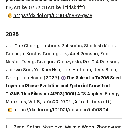
113, Artikel 075201
(Artikel i tidskrift)
https://dx.doi.org/10.1103/nv8v-gwlv
2025
Jui-Che Chang, Justinas Palisaitis, Shailesh Kalal,
Gueorgui Kostov Gueorguiev, Axel Persson, Eric
Nestor Tseng, Grzegorz Greczynski, Per O A Persson,
Jianwu Sun, Yu-Kuei Hsu, Lars Hultman, Jens Birch,
Ching-Lien Hsiao (2025)
The Role of a Ta2O5 Seed
Layer on Phase Evolution and Epitaxial Growth of
Ta3N5 Thin Films on Al2O3(0001)
ACS Applied Energy
Materials, Vol. 8, s. 6699-6706
(Artikel i tidskrift)
https://dx.doi.org/10.1021/acsaem.5c00804
Hui Zeng, Satoru Yoshioka, Weimin Wang, Zhongyuan