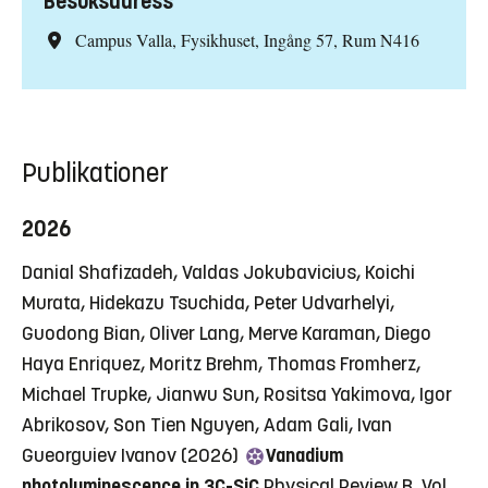
Besöksadress
Campus Valla, Fysikhuset, Ingång 57, Rum N416
Publikationer
2026
Danial Shafizadeh, Valdas Jokubavicius, Koichi
Murata, Hidekazu Tsuchida, Peter Udvarhelyi,
Guodong Bian, Oliver Lang, Merve Karaman, Diego
Haya Enriquez, Moritz Brehm, Thomas Fromherz,
Michael Trupke, Jianwu Sun, Rositsa Yakimova, Igor
Abrikosov, Son Tien Nguyen, Adam Gali, Ivan
Gueorguiev Ivanov (2026)
Vanadium
photoluminescence in 3C-SiC
Physical Review B, Vol.