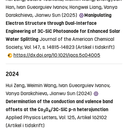
Han, Ivan Gueorguiev Ivanov, Hongwei Liang, Vanya
Darakchieva, Jianwu Sun (2025)
Manipulating
Electron Structure through Dual-Interface
Engineering of 3C-SiC Photoanode for Enhanced Solar
Water Splitting
Journal of the American Chemical
Society, Vol. 147, s. 14815-14823
(Artikel i tidskrift)
https://dx.doi.org/10.1021/jacs.5c04005
2024
Hui Zeng, Weimin Wang, Ivan Gueorguiev Ivanov,
Vanya Darakchieva, Jianwu Sun (2024)
Determination of the conduction and valence band
offsets at the Co
O
/3C-SiC p-n heterojunction
3
4
Applied Physics Letters, Vol. 125, Artikel 162102
(Artikel i tidskrift)