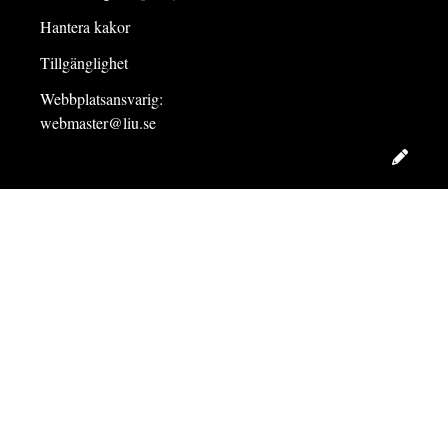
Hantera kakor
Tillgänglighet
Webbplatsansvarig:
webmaster@liu.se
Redig