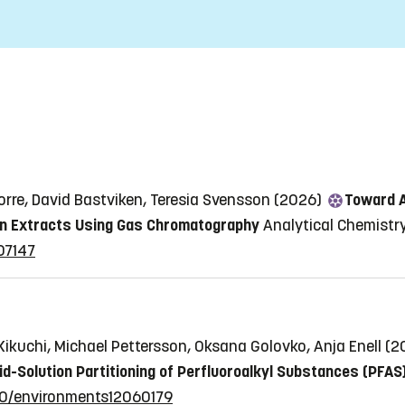
orre, David Bastviken, Teresia Svensson (2026)
Toward A
n in Extracts Using Gas Chromatography
Analytical Chemistry,
07147
Kikuchi, Michael Pettersson, Oksana Golovko, Anja Enell (
d-Solution Partitioning of Perfluoroalkyl Substances (PFAS) 
390/environments12060179