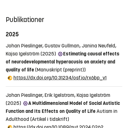
Publikationer
2025
Johan Pieslinger, Gustav Gullman, Janina Neufeld,
Kajsa Igelström (2025)
Estimating causal effects
of neurodevelopmental hyperacusis on anxiety and
quality of life
(Manuskript (preprint))
https://dx.doi.org/10.31234/osf.io/rx6bp_v1
Johan Pieslinger, Erik Igelstrom, Kajsa Igelström
(2025)
A Multidimensional Model of Social Autistic
Function and Its Effects on Quality of Life
Autism in
Adulthood
(Artikel i tidskrift)
https://dx.doi.org/10.1089/aut.2024.0262