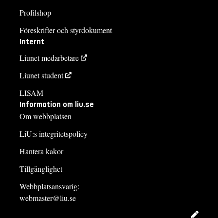
Profilshop
Föreskrifter och styrdokument
Internt
Liunet medarbetare
Liunet student
LISAM
Information om liu.se
Om webbplatsen
LiU:s integritetspolicy
Hantera kakor
Tillgänglighet
Webbplatsansvarig:
webmaster@liu.se
Redig