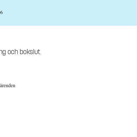
06
ing och bokslut.
 ärenden