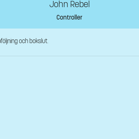
John Rebel
Controller
följning och bokslut.