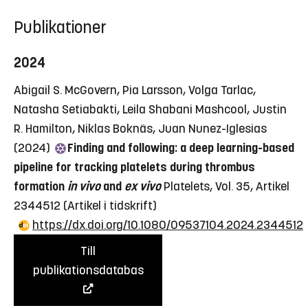
Publikationer
2024
Abigail S. McGovern, Pia Larsson, Volga Tarlac,
Natasha Setiabakti, Leila Shabani Mashcool, Justin
R. Hamilton, Niklas Boknäs, Juan Nunez-Iglesias
(2024)
Finding and following: a deep learning-based
pipeline for tracking platelets during thrombus
formation
in vivo
and
ex vivo
Platelets, Vol. 35, Artikel
2344512
(Artikel i tidskrift)
https://dx.doi.org/10.1080/09537104.2024.2344512
Till
publikationsdatabas