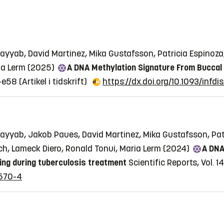
Sayyab, David Martinez, Mika Gustafsson, Patricia Espinoz
ia Lerm (2025)
A DNA Methylation Signature From Buccal 
7-e58
(Artikel i tidskrift)
https://dx.doi.org/10.1093/infdi
 Sayyab, Jakob Paues, David Martinez, Mika Gustafsson, Pa
ich, Lameck Diero, Ronald Tonui, Maria Lerm (2024)
A DNA
ing during tuberculosis treatment
Scientific Reports, Vol. 1
0570-4