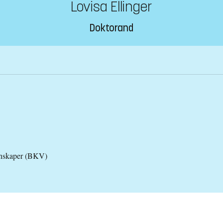
Lovisa Ellinger
Doktorand
tenskaper (BKV)