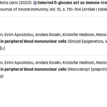
 Maria Lerm (2023)
Selected ß-glucans act as immune-trai
ournal of Innate Immunity, Vol. 15, s. 751-764
(Artikel i tids
on, Eirini Apostolou, Anders Rosén, Kristofer Hedman, Mari
in peripheral blood mononuclear cells
Clinical Epigenetics, Vo
8-1
on, Eirini Apostolou, Anders Rosén, Kristofer Hedman, Mari
in peripheral blood mononuclear cells
(Manuskript (preprint
v1