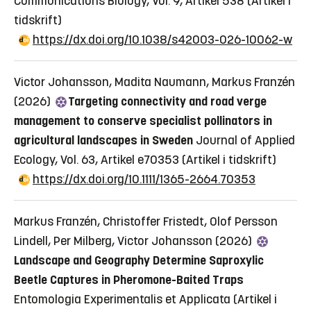
Communications Biology, Vol. 9, Artikel 538
(Artikel i
tidskrift)
https://dx.doi.org/10.1038/s42003-026-10062-w
Victor Johansson, Madita Naumann, Markus Franzén
(2026)
Targeting connectivity and road verge
management to conserve specialist pollinators in
agricultural landscapes in Sweden
Journal of Applied
Ecology, Vol. 63, Artikel e70353
(Artikel i tidskrift)
https://dx.doi.org/10.1111/1365-2664.70353
Markus Franzén, Christoffer Fristedt, Olof Persson
Lindell, Per Milberg, Victor Johansson (2026)
Landscape and Geography Determine Saproxylic
Beetle Captures in Pheromone-Baited Traps
Entomologia Experimentalis et Applicata
(Artikel i