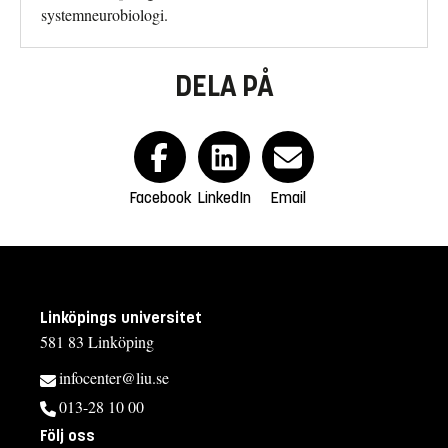
systemneurobiologi.
DELA PÅ
Facebook
LinkedIn
Email
Linköpings universitet
581 83 Linköping
infocenter@liu.se
013-28 10 00
Följ oss