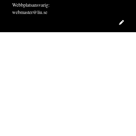
Webbplatsansvarig:
webmaster@liu.se
Redig