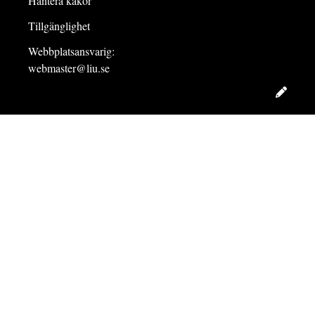
Hantera kakor
Tillgänglighet
Webbplatsansvarig:
webmaster@liu.se
Redig