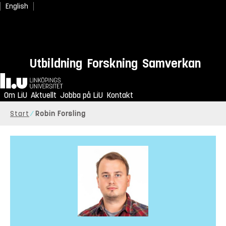
English
Utbildning
Forskning
Samverkan
Hem
Om LiU
Aktuellt
Jobba på LiU
Kontakt
Start
Robin Forsling