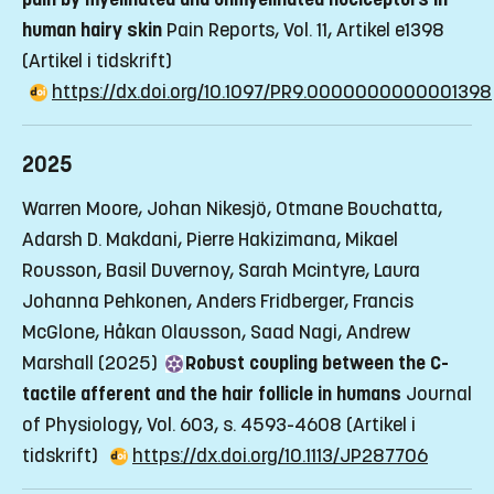
human hairy skin
Pain Reports, Vol. 11, Artikel e1398
(Artikel i tidskrift)
https://dx.doi.org/10.1097/PR9.0000000000001398
2025
Warren Moore, Johan Nikesjö, Otmane Bouchatta,
Adarsh D. Makdani, Pierre Hakizimana, Mikael
Rousson, Basil Duvernoy, Sarah Mcintyre, Laura
Johanna Pehkonen, Anders Fridberger, Francis
McGlone, Håkan Olausson, Saad Nagi, Andrew
Marshall (2025)
Robust coupling between the C-
tactile afferent and the hair follicle in humans
Journal
of Physiology, Vol. 603, s. 4593-4608
(Artikel i
tidskrift)
https://dx.doi.org/10.1113/JP287706