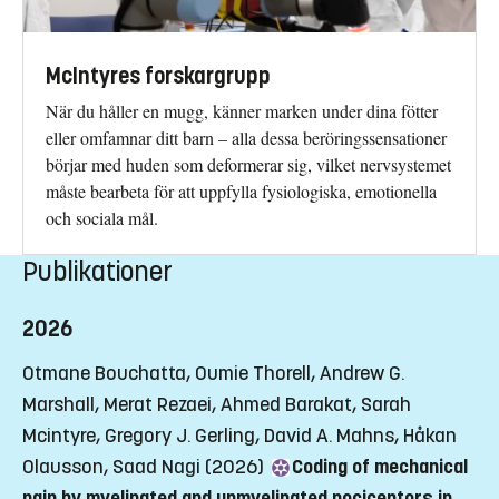
McIntyres forskargrupp
När du håller en mugg, känner marken under dina fötter
eller omfamnar ditt barn – alla dessa beröringssensationer
börjar med huden som deformerar sig, vilket nervsystemet
måste bearbeta för att uppfylla fysiologiska, emotionella
och sociala mål.
Publikationer
2026
Otmane Bouchatta, Oumie Thorell, Andrew G.
Marshall, Merat Rezaei, Ahmed Barakat, Sarah
Mcintyre, Gregory J. Gerling, David A. Mahns, Håkan
Olausson, Saad Nagi (2026)
Coding of mechanical
pain by myelinated and unmyelinated nociceptors in