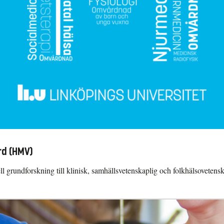
rd (HMV)
rundforskning till klinisk, samhällsvetenskaplig och folkhälsovetenska