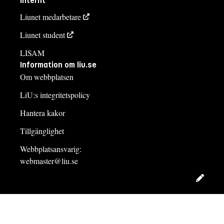
Internt
Liunet medarbetare
Liunet student
LISAM
Information om liu.se
Om webbplatsen
LiU:s integritetspolicy
Hantera kakor
Tillgänglighet
Webbplatsansvarig:
webmaster@liu.se
Redig