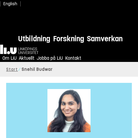
English
Utbildning
Forskning
Samverkan
Hem
Om LiU
Aktuellt
Jobba på LiU
Kontakt
Start
Snehil Budwar