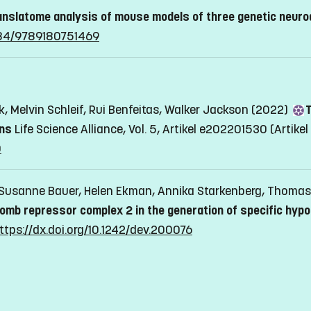
ranslatome analysis of mouse models of three genetic neur
3384/9789180751469
k, Melvin Schleif, Rui Benfeitas, Walker Jackson (2022)
T
ons
Life Science Alliance, Vol. 5, Artikel e202201530
(Artikel 
0
Susanne Bauer, Helen Ekman, Annika Starkenberg, Thomas P
comb repressor complex 2 in the generation of specific hyp
ttps://dx.doi.org/10.1242/dev.200076