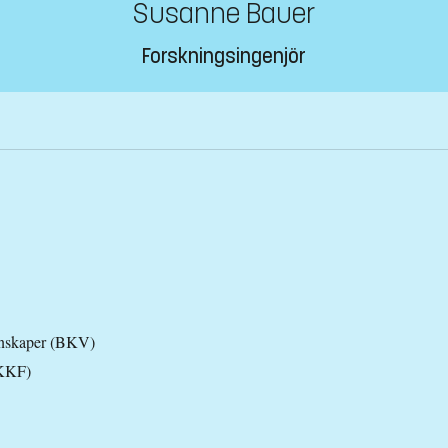
Susanne Bauer
Forskningsingenjör
tenskaper (BKV)
(KKF)